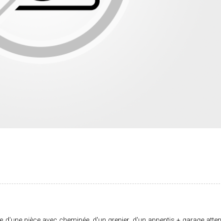
'une pièce avec cheminée, d'un grenier, d'un appentis + garage atte