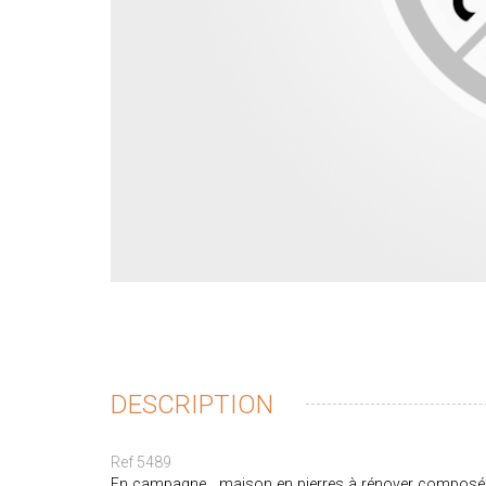
DESCRIPTION
Ref 5489
En campagne , maison en pierres à rénover composée d