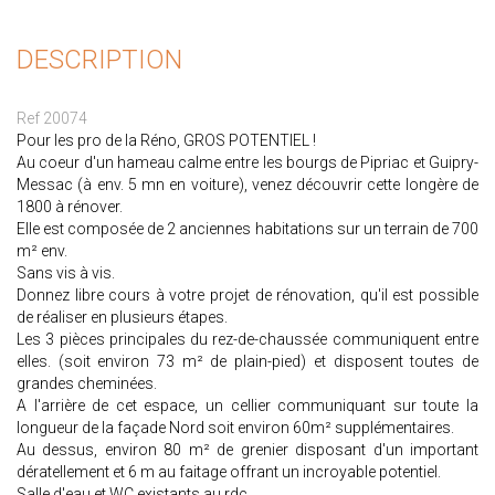
DESCRIPTION
Ref 20074
Pour les pro de la Réno, GROS POTENTIEL !
Au coeur d'un hameau calme entre les bourgs de Pipriac et Guipry-
Messac (à env. 5 mn en voiture), venez découvrir cette longère de
1800 à rénover.
Elle est composée de 2 anciennes habitations sur un terrain de 700
m² env.
Sans vis à vis.
Donnez libre cours à votre projet de rénovation, qu'il est possible
de réaliser en plusieurs étapes.
Les 3 pièces principales du rez-de-chaussée communiquent entre
elles. (soit environ 73 m² de plain-pied) et disposent toutes de
grandes cheminées.
A l'arrière de cet espace, un cellier communiquant sur toute la
longueur de la façade Nord soit environ 60m² supplémentaires.
Au dessus, environ 80 m² de grenier disposant d'un important
dératellement et 6 m au faitage offrant un incroyable potentiel.
Salle d'eau et WC existants au rdc.