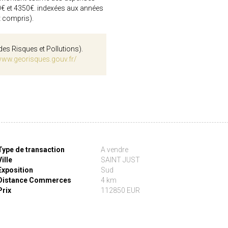
0€ et 4350€. indexées aux années
 compris).
des Risques et Pollutions).
www.georisques.gouv.fr/
Type de transaction
A vendre
Ville
SAINT JUST
Exposition
Sud
Distance Commerces
4 km
Prix
112850 EUR