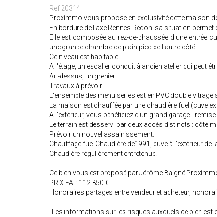
Ref 20314
Proximmo vous propose en exclusivité cette maison de 
En bordure de l'axe Rennes Redon, sa situation permet d
Elle est composée au rez-de-chaussée d'une entrée cui
une grande chambre de plain-pied de l'autre côté.
Ce niveau est habitable.
A l'étage, un escalier conduit à ancien atelier qui peut
Au-dessus, un grenier.
Travaux à prévoir.
L'ensemble des menuiseries est en PVC double vitrage s
La maison est chauffée par une chaudière fuel (cuve ext
A l'extérieur, vous bénéficiez d'un grand garage - remise
Le terrain est desservi par deux accès distincts : côté m
Prévoir un nouvel assainissement.
Chauffage fuel Chaudière de1991, cuve à l'extérieur de 
Chaudière régulièrement entretenue.
Ce bien vous est proposé par Jérôme Baigné Proximmo
PRIX FAI : 112 850 €.
Honoraires partagés entre vendeur et acheteur, honorair
"Les informations sur les risques auxquels ce bien est 