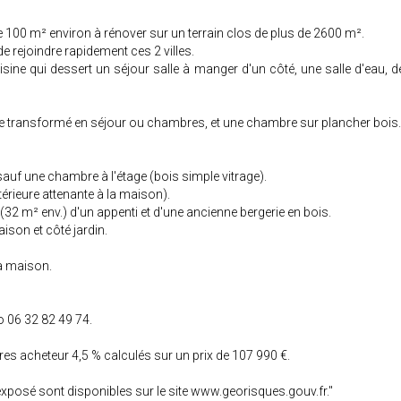
100 m² environ à rénover sur un terrain clos de plus de 2600 m².
e rejoindre rapidement ces 2 villes.
sine qui dessert un séjour salle à manger d'un côté, une salle d'eau, 
 être transformé en séjour ou chambres, et une chambre sur plancher bois.
auf une chambre à l'étage (bois simple vitrage).
érieure attenante à la maison).
 (32 m² env.) d'un appenti et d'une ancienne bergerie en bois.
aison et côté jardin.
la maison.
 06 32 82 49 74.
es acheteur 4,5 % calculés sur un prix de 107 990 €.
exposé sont disponibles sur le site www.georisques.gouv.fr."