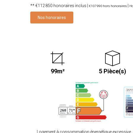
** €112 850
honoraires inclus
|
|
€107 990
hors honoraires
Ho
Nos honoraires
99m²
5 Pièce(s)
Logement à consommation énergétique excessive.