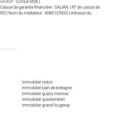
nce RCP : COVEA RISK |
Caisse de garantie financière : GALIAN. | N° de caisse de
240 000 | Nom du médiateur : ANM CONSO | Adresse du
immobilier redon
immobilier bain de bretagne
immobilier guipry messac
immobilier questembert
immobilier grand fougeray