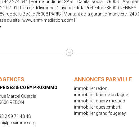
42 274 544 | Forme juridique : SARL | Capital social : 7600 € | Assura
021-07-01 | Lieu de délivrance : 2 avenue de la Préfecture 35000 RENNES | 
 89 rue de la Boétie 75008 PARIS | Montant de la garantie financière : 
se du site :
www.anm-mediation.com
|
e
AGENCES
ANNONCES PAR VILLE
PRISES & CO BY PROXIMMO
immobilier redon
immobilier bain de bretagne
 rue Marcel Quercia
immobilier guipry messac
5600 REDON
immobilier questembert
immobilier grand fougeray
33 2 99 71 48 48
ro@proximmo.org