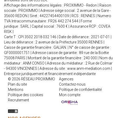
annuelles sont de 655.62€.
Affichage des informations légales : PROXIMMO - Redon | Raison
sociale : PROXIMMO | Adresse siège social : 2 avenue de la Gare -
35600 REDON | Siret : 44227454400109 | RCS : RENNES | Numero
TVA Intracommunautaire : FR26 442 274 544 | Forme
juridique : SARL | Capital social : 7600 € | Assurance RCP : COVEA
RISK |
Carte T : CPI 3502 2018 032 146 | Date de délivrance : 2021-07-01 |
Lieu de délivrance : 2 avenue de la Préfecture 35000 RENNES |
Caisse de garantie financière : GALIAN. | N° de caisse de garantie :
GF0000001751 | Adresse caisse de garantie : 89 rue de la Boétie
75008 PARIS | Montant de la garantie financière : 240 000 | Nom du
médiateur : ANM CONSO | Adresse du médiateur : 2 Rue de Colmar
- 94300 VINCENNES | Adresse du site :
www.anm-mediation.com
|
Entreprise juridiquement et financièrement indépendante
© 2026 RÉSEAU PROXIMMO
Agences
Plan du site
Contactez-nous
Mentions
Politique de confidentialité
Politique des cookies
Mon compte
Recrutement