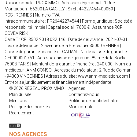
Raison sociale : PROXIMMO | Adresse siège social : 1 Rue
Montauban - 56200 LA GACILLY | Siret : 44227454400059 |
RCS : RENNES | Numero TVA
Intracommunautaire : FR26442274544 | Forme juridique : Société à
responsabilité limitée | Capital social : 7600 € | Assurance RCP :
COVEA RISK |
Carte T : CPI 3502 2018 032 146 | Date de délivrance : 2021-07-01 |
Lieu de délivrance : 2 avenue de la Préfectuer 35000 RENNES |
Caisse de garantie financière : GALIAN. | N° de caisse de garantie :
GF0000001751 | Adresse caisse de garantie : 89 rue de la Boétie
75008 PARIS | Montant de la garantie financière : 240 000 | Nom du
médiateur : ANM CONSO | Adresse du médiateur : 2 Rue de Colmar
- 94300 VINCENNES | Adresse du site :
www.anm-mediation.com
|
Entreprise juridiquement et financièrement indépendante
© 2026 RÉSEAU PROXIMMO
Agences
Plan du site
Contactez-nous
Mentions
Politique de confidentialité
Politique des cookies
Mon compte
Recrutement
NOS AGENCES