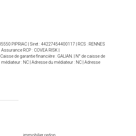
- 35550 PIPRIAC | Siret : 44227454400117 | RCS : RENNES
€ | Assurance RCP : COVEA RISK |
Caisse de garantie financière : GALIAN. | N° de caisse de
du médiateur : NC | Adresse du médiateur : NC | Adresse
immobilier redon