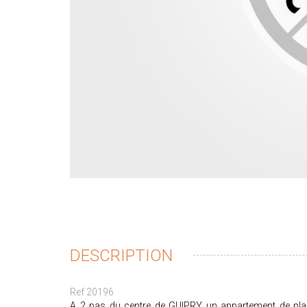
DESCRIPTION
Ref 20196
A 2 pas du centre de GUIPRY un appartement de plai