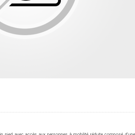
n pied avec accès aux personnes à mobilité réduite composé d'une 