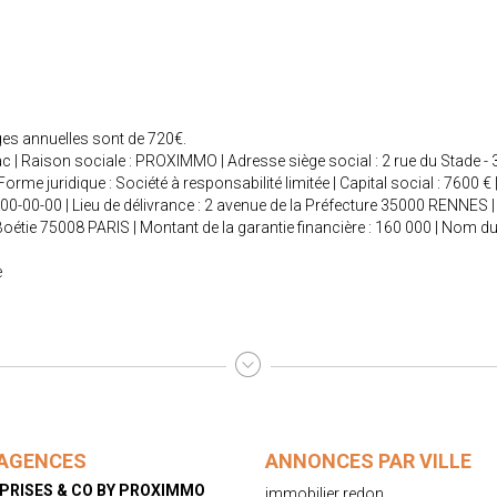
rges annuelles sont de 720€.
c | Raison sociale : PROXIMMO | Adresse siège social : 2 rue du Stade 
e juridique : Société à responsabilité limitée | Capital social : 7600 
000-00-00 | Lieu de délivrance : 2 avenue de la Préfecture 35000 RENNES | 
a Boétie 75008 PARIS | Montant de la garantie financière : 160 000 | Nom 
e
AGENCES
ANNONCES PAR VILLE
PRISES & CO BY PROXIMMO
immobilier redon