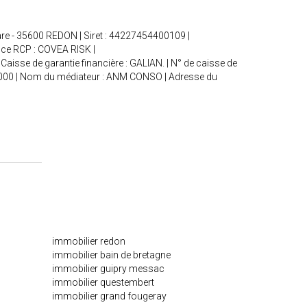
are - 35600 REDON | Siret : 44227454400109 |
nce RCP : COVEA RISK |
Caisse de garantie financière : GALIAN. | N° de caisse de
240 000 | Nom du médiateur : ANM CONSO | Adresse du
immobilier redon
immobilier bain de bretagne
immobilier guipry messac
immobilier questembert
immobilier grand fougeray