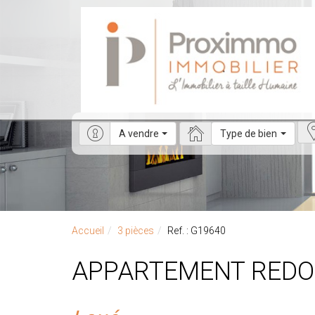
A vendre
Type de bien
Accueil
3 pièces
Ref. : G19640
APPARTEMENT REDON