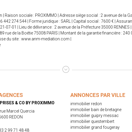
 | Raison sociale : PROXIMMO | Adresse siège social : 2 avenue de la G
42 274 544 | Forme juridique : SARL | Capital social : 7600 € | Assura
021-07-01 | Lieu de délivrance : 2 avenue de la Préfecture 35000 RENNES | 
 89 rue de la Boétie 75008 PARIS | Montant de la garantie financière : 
se du site :
www.anm-mediation.com
|
e
AGENCES
ANNONCES PAR VILLE
PRISES & CO BY PROXIMMO
immobilier redon
immobilier bain de bretagne
 rue Marcel Quercia
immobilier guipry messac
5600 REDON
immobilier questembert
immobilier grand fougeray
33 2 99 71 48 48