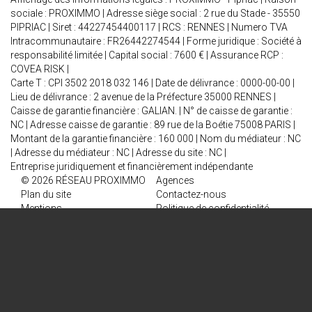
sociale : PROXIMMO | Adresse siège social : 2 rue du Stade - 35550
PIPRIAC | Siret : 44227454400117 | RCS : RENNES | Numero TVA
Intracommunautaire : FR26442274544 | Forme juridique : Société à
responsabilité limitée | Capital social : 7600 € | Assurance RCP :
COVEA RISK |
Carte T : CPI 3502 2018 032 146 | Date de délivrance : 0000-00-00 |
Lieu de délivrance : 2 avenue de la Préfecture 35000 RENNES |
Caisse de garantie financière : GALIAN. | N° de caisse de garantie :
NC | Adresse caisse de garantie : 89 rue de la Boétie 75008 PARIS |
Montant de la garantie financière : 160 000 | Nom du médiateur : NC
| Adresse du médiateur : NC | Adresse du site : NC |
Entreprise juridiquement et financièrement indépendante
© 2026 RÉSEAU PROXIMMO
Agences
Plan du site
Contactez-nous
Mentions
Politique de confidentialité
Politique des cookies
Mon compte
Recrutement
NOS AGENCES
ENTREPRISES & CO BY PROXIMMO