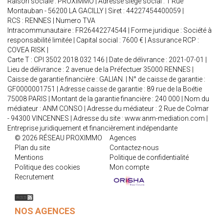
Raison sociale : PROXIMMO | Adresse siège social : 1 Rue
Montauban - 56200 LA GACILLY | Siret : 44227454400059 |
RCS : RENNES | Numero TVA
Intracommunautaire : FR26442274544 | Forme juridique : Société à
responsabilité limitée | Capital social : 7600 € | Assurance RCP :
COVEA RISK |
Carte T : CPI 3502 2018 032 146 | Date de délivrance : 2021-07-01 |
Lieu de délivrance : 2 avenue de la Préfectuer 35000 RENNES |
Caisse de garantie financière : GALIAN. | N° de caisse de garantie :
GF0000001751 | Adresse caisse de garantie : 89 rue de la Boétie
75008 PARIS | Montant de la garantie financière : 240 000 | Nom du
médiateur : ANM CONSO | Adresse du médiateur : 2 Rue de Colmar
- 94300 VINCENNES | Adresse du site :
www.anm-mediation.com
|
Entreprise juridiquement et financièrement indépendante
© 2026 RÉSEAU PROXIMMO
Agences
Plan du site
Contactez-nous
Mentions
Politique de confidentialité
Politique des cookies
Mon compte
Recrutement
NOS AGENCES