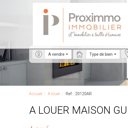
A vendre
Type de bien
Accueil
A louer
Ref. : 20120AR
A LOUER MAISON GU