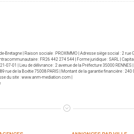
de-Bretagne | Raison sociale : PROXIMMO | Adresse siège social : 2 r
tracommunautaire : FR26 442 274 544 | Forme juridique : SARL | Capital
021-07-01 | Lieu de délivrance : 2 avenue de la Préfecture 35000 RENNES | 
 89 rue de la Boétie 75008 PARIS | Montant de la garantie financière : 
se du site :
www.anm-mediation.com
|
e