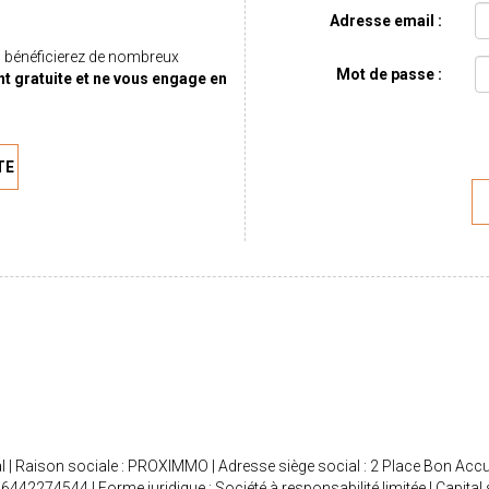
Adresse email :
 bénéficierez de nombreux
Mot de passe :
nt gratuite et ne vous engage en
TE
 | Raison sociale : PROXIMMO | Adresse siège social : 2 Place Bon Accu
274544 | Forme juridique : Société à responsabilité limitée | Capital 