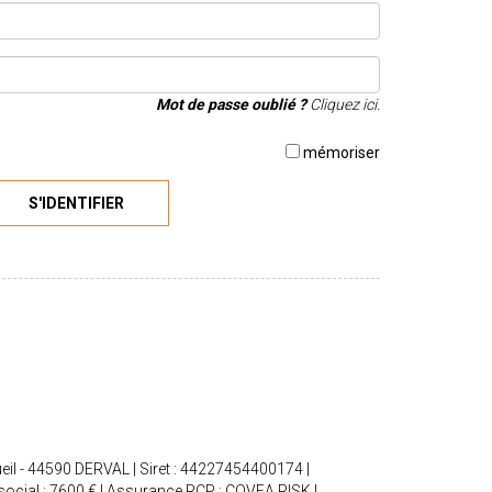
Mot de passe oublié ?
Cliquez ici.
mémoriser
S'IDENTIFIER
eil - 44590 DERVAL | Siret : 44227454400174 |
social : 7600 € | Assurance RCP : COVEA RISK |