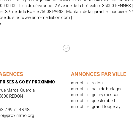
000-00-00 | Lieu de délivrance : 2 Avenue de la Préfecture 35000 RENNES | 
e : 89 rue de la Boétie 75008 PARIS | Montant de la garantie financière
se du site :
www.anm-mediation.com
|
e
AGENCES
ANNONCES PAR VILLE
PRISES & CO BY PROXIMMO
immobilier redon
immobilier bain de bretagne
 rue Marcel Quercia
immobilier guipry messac
5600 REDON
immobilier questembert
immobilier grand fougeray
33 2 99 71 48 48
ro@proximmo.org