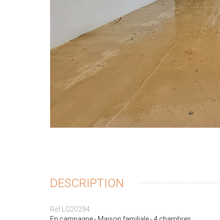
DESCRIPTION
Ref LG20294
En campagne - Maison familiale - 4 chambres