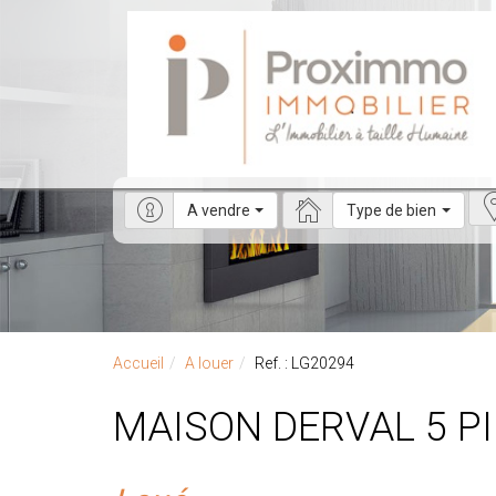
A vendre
Type de bien
Accueil
A louer
Ref. : LG20294
MAISON DERVAL 5 P