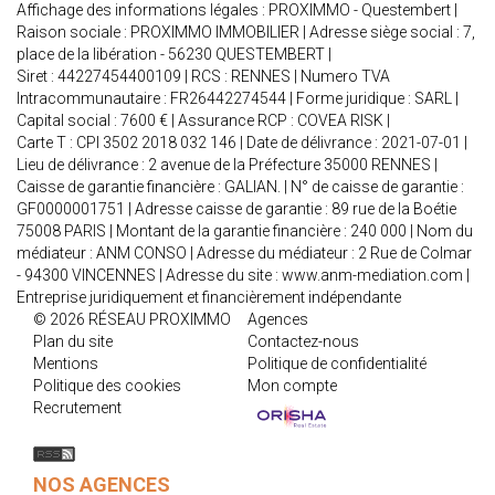
Affichage des informations légales : PROXIMMO - Questembert |
Raison sociale : PROXIMMO IMMOBILIER | Adresse siège social : 7,
place de la libération - 56230 QUESTEMBERT |
Siret : 44227454400109 | RCS : RENNES | Numero TVA
Intracommunautaire : FR26442274544 | Forme juridique : SARL |
Capital social : 7600 € | Assurance RCP : COVEA RISK |
Carte T : CPI 3502 2018 032 146 | Date de délivrance : 2021-07-01 |
Lieu de délivrance : 2 avenue de la Préfecture 35000 RENNES |
Caisse de garantie financière : GALIAN. | N° de caisse de garantie :
GF0000001751 | Adresse caisse de garantie : 89 rue de la Boétie
75008 PARIS | Montant de la garantie financière : 240 000 | Nom du
médiateur : ANM CONSO | Adresse du médiateur : 2 Rue de Colmar
- 94300 VINCENNES | Adresse du site :
www.anm-mediation.com
|
Entreprise juridiquement et financièrement indépendante
© 2026 RÉSEAU PROXIMMO
Agences
Plan du site
Contactez-nous
Mentions
Politique de confidentialité
Politique des cookies
Mon compte
Recrutement
NOS AGENCES