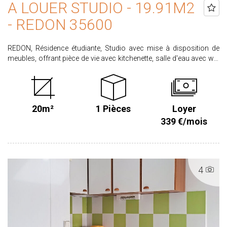
A LOUER STUDIO - 19.91M2
- REDON 35600
REDON, Résidence étudiante, Studio avec mise à disposition de
meubles, offrant pièce de vie avec kitchenette, salle d'eau avec wc.
Libre Loyer : 339.00€ dont 24.00 € de charges pour l'entretien des
parties communes. Honoraires locataire : 219.01€ dont 59.73€
pour l'état des lieux d'entrée. Dépôt de garantie : 315.00€ CLASSE
ENERGIE C CLASSE CIMAT A Ce bien vous intéresse ? Candidatez
20m²
1 Pièces
Loyer
en ligne sur notre site agence proximmo-immobilier onglet
location Retrouvez l'ensemble de nos biens sur www.proximmo-
339 €/mois
immobilier.com Les informations sur les risques auxquels ce bien
est exposé sont disponibles sur le site www.georisques.gouv.fr
Les informations sur les risques auxquels ce bien est exposé sont
disponibles sur le site www.georisques.gouv.fr Retrouvez
4
l'ensemble de nos biens sur www.proximmo-immobilier.com