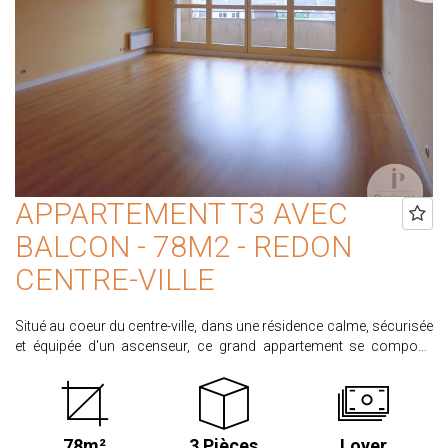
APPARTEMENT T3 AVEC
BALCON - 78M2 - REDON
CENTRE-VILLE
Situé au coeur du centre-ville, dans une résidence calme, sécurisée
et équipée d'un ascenseur, ce grand appartement se compose
d'une entrée avec placards, d'un salon/séjour avec cuisine
aménagée et équipée (four, plaques de cuisson, hotte,
réfrigérateur), de deux chambres, d'une salle d'eau avec
rangements, de WC séparés et d'un cellier. Une cave ainsi qu'un
78m²
3 Pièces
Loyer
balcon complètent ce bien. Disponible immédiatement Loyer :