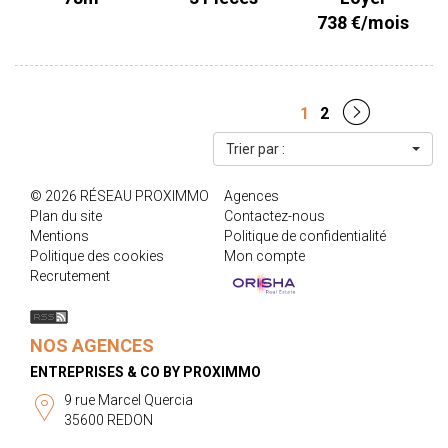
640.00 € plus 98.00 € de provisions sur charges correspondant
738 €/mois
aux communs. Honoraires locataire : 609.00 € dont 225.00 € pour
la réalisation de l'état des lieux. Dépôt de garantie : 640.00€.
CLASSE ENERGIE : C CLASSE CLIMAT : B Les informations sur les
risques auxquels ce bien est exposé sont disponibles sur le site
1
2
www.georisques.gouv.fr Retrouvez l'ensemble de nos biens sur
www.proximmo-immobilier.com
Trier par :
© 2026 RÉSEAU PROXIMMO
Agences
Plan du site
Contactez-nous
Mentions
Politique de confidentialité
Politique des cookies
Mon compte
Recrutement
NOS AGENCES
ENTREPRISES & CO BY PROXIMMO
9 rue Marcel Quercia
35600 REDON