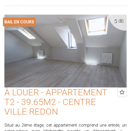
sur www.proximmo-immobilier.com Les informations sur les
risques auxquels ce bien est exposé sont disponibles sur le site
www.georisques.gouv.fr
5
BAIL EN COURS
À LOUER - APPARTEMENT
T2 - 39.65M2 - CENTRE
VILLE REDON
Situé au 2ème étage, cet appartement comprend une entrée, un
salon-séjour avec kitchenette ouverte, un dégagement, une