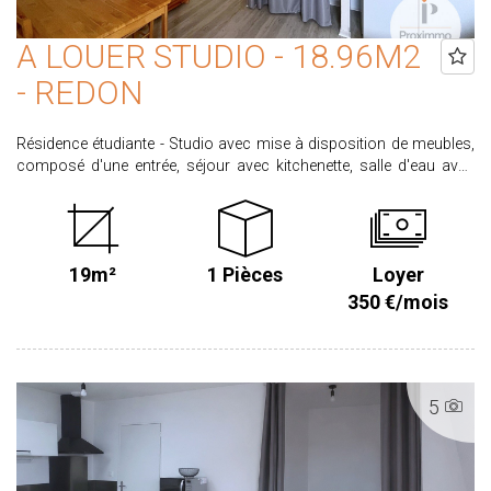
A LOUER STUDIO - 18.96M2
- REDON
Résidence étudiante - Studio avec mise à disposition de meubles,
composé d'une entrée, séjour avec kitchenette, salle d'eau avec
wc. Libre le 07/10/2026 Loyer 350.00 € dont 30.00 € de provisions
sur charges entretien des parties communes et taxe ordures
ménagères). Honoraires locataire 208.56 € dont 56.88€ pour état
des lieux d'entrée. Dépôt de garantie : 320.00€. CLASSE ENERGIE : C
19m²
1 Pièces
Loyer
CLASSE CLIMAT: A Retrouvez l'ensemble de nos biens sur
www.proximmo-immobilier.com Les informations sur les risques
350 €/mois
auxquels ce bien est exposé sont disponibles sur le site
www.georisques.gouv.fr
5