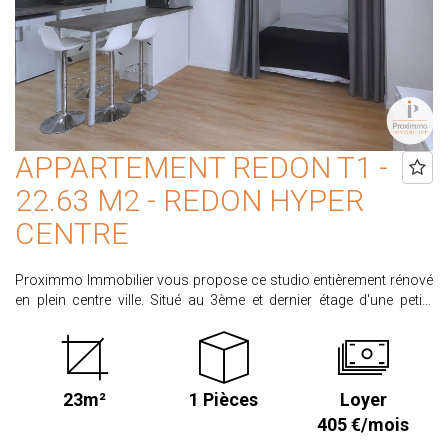
APPARTEMENT REDON T1 -
22.63 M2 - REDON HYPER
CENTRE
Proximmo Immobilier vous propose ce studio entièrement rénové
en plein centre ville. Situé au 3ème et dernier étage d'une petite
copropriété, ce studio comprend une pièce de vie avec cuisine
aménagée et équipée (plaque, hotte et petit réfrigérateur), un espace
nuit, une salle d'eau avec WC. Disponible le 3 Août 2026 Loyer de
405.00 € dont 20.00 € de provision pour charges. Honoraires
23m²
1 Pièces
Loyer
locataire : 248,93€ dont 67.89 € d'honoraires pour la réalisation de
l'état des lieux d'entrée. Dépôt de garantie de 385.00 € CLASSE
405 €/mois
ENERGIE : D CLASSE CLIMAT : B Retrouvez l'ensemble de nos biens