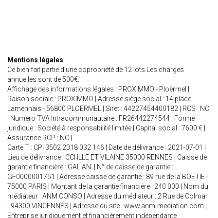
Mentions légales
Ce bien fait partie d'une copropriété de 12 lots.Les charges
annuelles sont de 500€.
Affichage des informations légales : PROXIMMO - Ploërmel |
Raison sociale : PROXIMMO | Adresse siège social : 14 place
Lamennais - 56800 PLOERMEL | Siret : 44227454400182 | RCS : NC
| Numero TVA Intracommunautaire : FR26442274544 | Forme
juridique : Société à responsabilité limitée | Capital social : 7600 € |
Assurance RCP : NC |
Carte T : CPI 3502 2018 032 146 | Date de délivrance : 2021-07-01 |
Lieu de délivrance : CCI ILLE ET VILAINE 35000 RENNES | Caisse de
garantie financière : GALIAN. | N° de caisse de garantie :
GF0000001751 | Adresse caisse de garantie : 89 rue de la BOETIE -
75000 PARIS | Montant de la garantie financière : 240 000 | Nom du
médiateur : ANM CONSO | Adresse du médiateur : 2 Rue de Colmar
- 94300 VINCENNES | Adresse du site :
www.anm-mediation.com
|
Entreprise juridiquement et financièrement indépendante