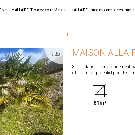
n à vendre ALLAIRE. Trouvez votre Maison sur ALLAIRE grâce aux annonces imm
1
MAISON ALLAIR
6
Située dans un environnement ca
offre un fort potentiel pour les amo
superficie d'environ 80 m², ell
envies. Le tout est implanté sur 
idéal pour créer votre cocon famili
grande dépendance d'environ 
81m²
complète ce bien ? parfaite pour 
Les atouts : Maison en pierres au fort cachet Environnement calme et champêtre Beau
potentiel d'aménagement CLASSE ENERGIE : F/ CLASSE CLIMAT : C PRIX HAI : 138.975 €
dont 4.5% d'honoraires à la charge de l'acquéreur 
auxquels ce bien est exposé sont