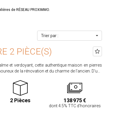
obilières de RÉSEAU PROXIMMO.
Trier par :
E 2 PIÈCE(S)
lme et verdoyant, cette authentique maison en pierres
ureux de la rénovation et du charme de l'ancien. D'une
e se compose de plusieurs pièces à repenser selon vos
une belle parcelle de 1 580 m², offrant un cadre naturel
al, votre résidence secondaire ou un projet de gîte. Une
40 m², située sur une parcelle séparée de 160 m²,
2 Pièces
138 975 €
un atelier, ou un espace de rangement supplémentaire. ?
dont 4.5% TTC d'honoraires
Les informations sur les risques
 disponibles sur le site www.georisques.gouv.fr