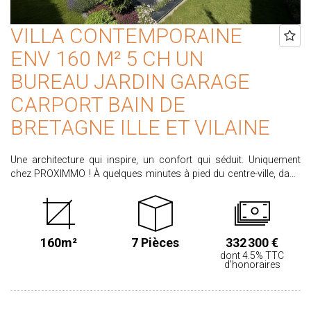
VILLA CONTEMPORAINE
ENV 160 M² 5 CH UN
BUREAU JARDIN GARAGE
CARPORT BAIN DE
BRETAGNE ILLE ET VILAINE
Une architecture qui inspire, un confort qui séduit. Uniquement
chez PROXIMMO ! À quelques minutes à pied du centre-ville, dans
un environnement résidentiel apprécié pour son calme et sa qualité
de vie, cette villa contemporaine de près de 160 m², construite en
2015 puis agrandie en 2020, offre un cadre de vie où architecture,
confort et fonctionnalité s'accordent parfaitement. Les volumes
160m²
7 Pièces
332 300 €
généreux, la luminosité omniprésente et l'architecture
dont 4.5% TTC
contemporaine confèrent immédiatement à cette propriété une
d'honoraires
atmosphère élégante et chaleureuse. La pièce de vie d'environ 46
m², largement ouverte sur les terrasses et le jardin , constitue le
véritable coeur de la maison. La cuisine aménagée et équipée, au