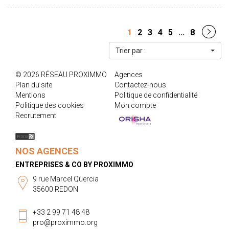
stationnement privatives. Une opportunité rare à découvrir
rapidement ! Les informations sur les risques auxquels ce bien est
exposé sont disponibles sur le site : www.georisques.gouv.fr.
1
2
3
4
5
...
8
Trier par :
© 2026 RÉSEAU PROXIMMO
Agences
Plan du site
Contactez-nous
Mentions
Politique de confidentialité
Politique des cookies
Mon compte
Recrutement
NOS AGENCES
ENTREPRISES & CO BY PROXIMMO
9 rue Marcel Quercia
35600 REDON
+33 2 99 71 48 48
pro@proximmo.org