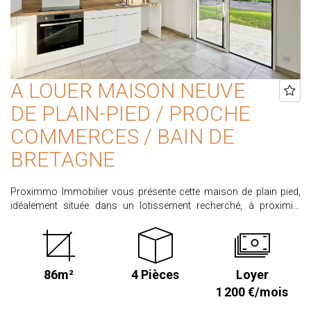
et pour organiser une visite. Honoraires à la charge de l'acquéreur,
calculés sur un prix de 300 000 €.
A LOUER MAISON NEUVE
DE PLAIN-PIED / PROCHE
COMMERCES / BAIN DE
BRETAGNE
Proximmo Immobilier vous présente cette maison de plain pied,
idéalement située dans un lotissement recherché, à proximité
immédiate des commerces, cette maison contemporaine neuve
offre un cadre de vie pratique et confortable. Elle propose une pièce
de vie lumineuse d'environ 38 m² avec cuisine moderne aménagée
et équipée, ouverte sur la terrasse et le jardin clos d'environ 400 m².
86m²
4 Pièces
Loyer
L'espace nuit comprend 3 chambres et une salle d'eau, wc
indépendant. Prestations de qualité avec équipements neufs.
1 200 €/mois
Garage de 29 m² avec ouverture motorisée et deux places de