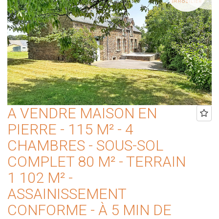
A VENDRE MAISON EN
PIERRE - 115 M² - 4
CHAMBRES - SOUS-SOL
COMPLET 80 M² - TERRAIN
1 102 M² -
ASSAINISSEMENT
CONFORME - À 5 MIN DE