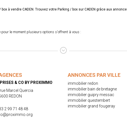
ng / box à vendre CADEN. Trouvez votre Parking / box sur CADEN grâce aux anno
pour le moment plusieurs options s'offrent à vous :
AGENCES
ANNONCES PAR VILLE
PRISES & CO BY PROXIMMO
immobilier redon
immobilier bain de bretagne
 rue Marcel Quercia
immobilier guipry messac
5600 REDON
immobilier questembert
immobilier grand fougeray
33 2 99 71 48 48
ro@proximmo.org