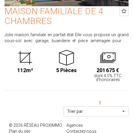
MAISON FAMILIALE DE 4
CHAMBRES
Jolie maison familiale en parfait état Elle vous propose un grand
sous-sol avec garage, buanderie et pièce aménagée pour un
bureau, atelier... Au rez de chaussée, un espace de vie avec insert ,
cuisine aménagée et équipée, deux chambres, une salle d'eau et un
wc. A l'étage: deux chambres et une salle d'eau avec wc. Un
magnifique jardin de près de 1000 m² vient agrémenter cette
112m²
5 Pièces
201 675 €
maison. Les informations sur les risques auxquels ce bien est
dont 4.5% TTC
exposé sont disponibles sur le site géorisque.gouv.fr Honoraires
d'honoraires
partagés entre vendeur et acheteur, honoraires acheteur 4,5 %
calculés sur un prix de 222 990 €.
1
Trier par :
© 2026 RÉSEAU PROXIMMO
Agences
Plan du site
Contactez-nous