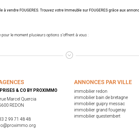
uble à vendre FOUGERES. Trouvez votre Immeuble sur FOUGERES grâce aux ann
pour le moment plusieurs options s'offrent à vous :
AGENCES
ANNONCES PAR VILLE
PRISES & CO BY PROXIMMO
immobilier redon
immobilier bain de bretagne
 rue Marcel Quercia
immobilier guipry messac
5600 REDON
immobilier grand fougeray
immobilier questembert
33 2 99 71 48 48
ro@proximmo.org