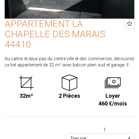
APPARTEMENT LA
CHAPELLE DES MARAIS
44410
Au calme et deux pas du centre ville et des commerces, découvrez
ce bel appartement de 32 m² avec balcon plein sud et garage. Il se
compose d'une entrée avec Placards, d'une pièce de vie avec coin
cuisine aménagée, d'une chambre et d'une salle de bain avec WC.
Libre de suite Honoraires locataire 366 € dont 96 € pour l'état des
lieux. Classe énergie C, Dépôt de garantie : 450 €
32m²
2 Pièces
Loyer
460 €/mois
1
Trier par :