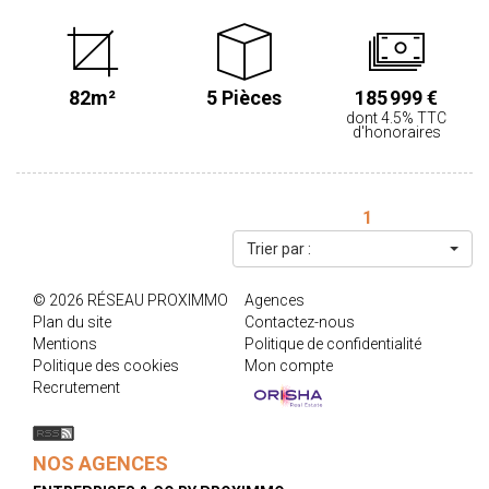
d'occupation, elle se compose au rez-de-chaussée d'une pièce de
vie avec cuisine ouverte aménagée, d'une chambre, d'un wc
indépendant et d'un cellier / buanderie .A l'étage, 3 chambres et une
salle de bains avec wc. L'ensemble sur un terrain de 329 m². PRIX
82m²
5 Pièces
185 999 €
HAI : 185.999 €. Honoraires partagés entre vendeur et acquéreur.
dont 4.5% TTC
Honoraires acquéreur 4,5% TTC calculés sur un prix de vente de
d'honoraires
177.990 €. Les informations sur les risques auxquels ce bien est
exposé sont disponibles sur le site www.georisques.gouv.fr
1
Trier par :
© 2026 RÉSEAU PROXIMMO
Agences
Plan du site
Contactez-nous
Mentions
Politique de confidentialité
Politique des cookies
Mon compte
Recrutement
NOS AGENCES