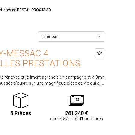
obilières de RÉSEAU PROXIMMO.
Trier par :
Y-MESSAC 4
LLES PRESTATIONS.
ère rénovée et joliment agrandie en campagne et à 3mn
ussée s'ouvre sur une magnifique pièce de vie qui allie
oderne : cuisine récente ouverte, salon cosy avec sa
une confortable salle à manger. Ce volume présente
n sans vis-à-vis qui offre une lumière traversante sur le
e, une chambre, une buanderie et une généreuse salle de
5 Pièces
261 240 €
he) Un dégagement permet de rejoindre le car port et
dont 4.5% TTC d'honoraires
scalier au design épuré conduit à l'étage et dessert : une
ssible d'aménager un bureau, une petite chambre et deux
Le tout bénéficie d'une bonne isolation : la classe