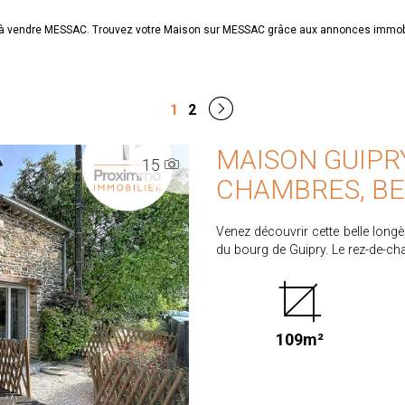
on à vendre MESSAC. Trouvez votre Maison sur MESSAC grâce aux annonces imm
1
2
MAISON GUIPR
15
CHAMBRES, BE
Venez découvrir cette belle long
du bourg de Guipry. Le rez-de-cha
charme de l'ancien et confort m
superbe cheminée à insert et 
l'avantage d'une double expositio
jardin et la terrasse. A la suit
109m²
bains. (avec baignoire et douc
l'atelier par un accès dédié. Un e
mezzanine sur laquelle il est po
autres de tailles généreuses. 