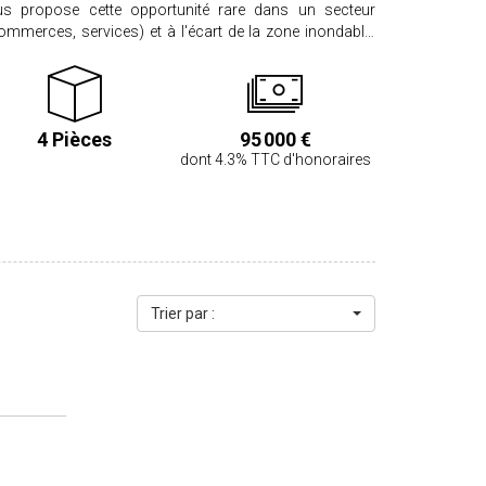
us propose cette opportunité rare dans un secteur
mmerces, services) et à l'écart de la zone inondable.
cette maison qui nécessite une rénovation complète à
at. Rénovation complète à prévoir : isolation, chauffage,
 on retrouve une entrée qui dessert une pièce (bureau
 chaufferie et une salle de bains avec WC. A l'étage,
4 Pièces
95 000 €
 vers le jardin, un séjour avec belle cheminée, et deux
dont 4.3% TTC d'honoraires
au et WC. Grenier perdu. Abri de jardin. Fenêtres PVC
ques sur tous les ouvrants, porte de garage électrique.
(+ de 1000 m²) IDÉAL INVESTISSEUR :
LU, donc constructible. Classe Energie : G /
"Les informations sur les risques
disponibles sur le site www.georisques.gouv.fr"
Trier par :