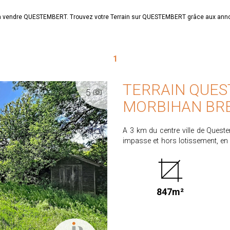
ain à vendre QUESTEMBERT. Trouvez votre Terrain sur QUESTEMBERT grâce aux a
1
TERRAIN QUES
5
MORBIHAN BR
A 3 km du centre ville de Queste
impasse et hors lotissement, en 
borné et viabilisé en eau (comp
électricité (réseau en façade). 
de COS, prévoir un assainissemen
entre vendeur et acquéreur. Hono
847m²
de 90.990 €. Les informations sur les risques auxquels ce bien est exposé sont
disponibles sur le site www.geori