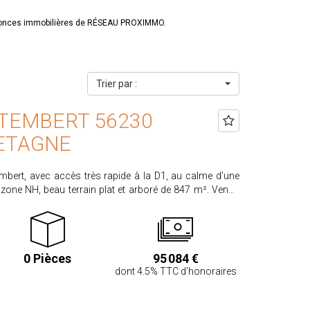
nnonces immobilières de RÉSEAU PROXIMMO.
Trier par :
TEMBERT 56230
ETAGNE
mbert, avec accès très rapide à la D1, au calme d'une
zone NH, beau terrain plat et arboré de 847 m². Vendu
teur individuel en place) prévoir un raccordement en
Façade de 27 mètres avec une longueur de 30 mètres, pas
t individuel. PRIX HAI : 95.084 €. Honoraires partagés
raires acquéreur 4,5% TTC calculés sur un prix de vente
0 Pièces
95 084 €
dont 4.5% TTC d'honoraires
sques.gouv.fr