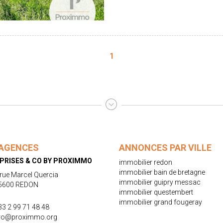
1
AGENCES
ANNONCES PAR VILLE
PRISES & CO BY PROXIMMO
immobilier redon
immobilier bain de bretagne
 rue Marcel Quercia
immobilier guipry messac
5600 REDON
immobilier questembert
immobilier grand fougeray
33 2 99 71 48 48
ro@proximmo.org