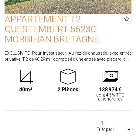
APPARTEMENT T2
QUESTEMBERT 56230
MORBIHAN BRETAGNE
EXCLUSIVITE. Pour investisseur. Au rez-de-chaussée, avec entrée
privative, T.2 de 40,29 m² composé d'une entrée avec placard, d'un
pièce de vie avec coin cuisine, d'une chambre avec placard et d'une
salle d'eau avec coin buanderie. Attenant un cellier et en face un
garage privatif. Actuellement loué 450 € + 20 € de charges. Dans
une copropriété de 180 lots dont 52 d'habitations. Charges de 580
40m²
2 Pièces
138 974 €
€ par an dont 221 € récupérables au locataire. Pas de procédure en
dont 4.5% TTC
cours et ravalement très récent. PRIX HAI : 138.974 €. Honoraires
d'honoraires
partagés entre vendeur et acquéreur. Honoraires acquéreur 4,5%
TTC calculés sur un prix de vente de 132.990 €. Les informations
sur les risques auxquels ce bien est exposé sont disponibles sur le
site www.georisques.gouv.fr
1