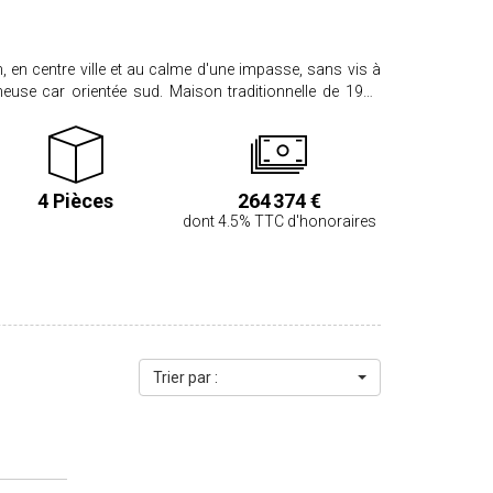
, en centre ville et au calme d'une impasse, sans vis à
ineuse car orientée sud. Maison traditionnelle de 1995
lle se compose au rez-de-chaussée d'une pièce de vie de
 ouverte aménagée/équipée, d'un dégagement, d'une
 d'un wc indépendant. A l'étage, un dégagement , 2
ndant et une salle de bains. Garage de 21 m² et atelier
4 Pièces
264 374 €
 sur un terrain de 492 m². PRIX HAI : 264.374 €.
dont 4.5% TTC d'honoraires
ndeur et acquéreur. Honoraires acquéreur 4,5% TTC
sur le site www.georisques.gouv.fr
Trier par :