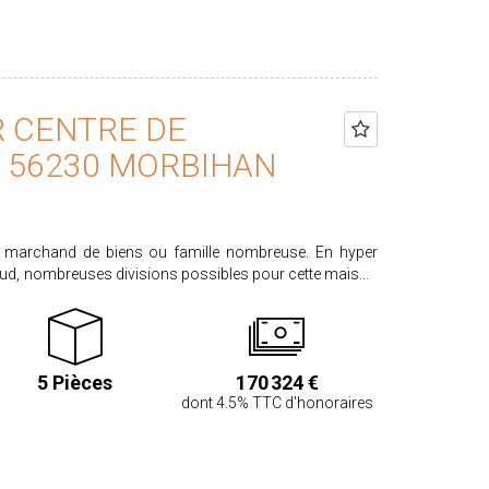
 CENTRE DE
 56230 MORBIHAN
, marchand de biens ou famille nombreuse. En hyper
sud, nombreuses divisions possibles pour cette maison
couverte en ardoises (couverture refaite en 2021). Elle
'une entrée, de 2 studios avec salles d'eau et wc ( à
ne cuisine aménagée équipée. Au 1er étage, un pallier
, un séjour et une salle de bains avec wc. Au dessus, 2
5 Pièces
170 324 €
 24,50 m² et un de 8.50 m²).Sous sol avec cave et
dont 4.5% TTC d'honoraires
HAI : 170.324 €. Honoraires partagés entre vendeur et
% TTC calculés sur un prix de vente de 162.990 €.
auxquels ce bien est exposé sont disponibles sur le site