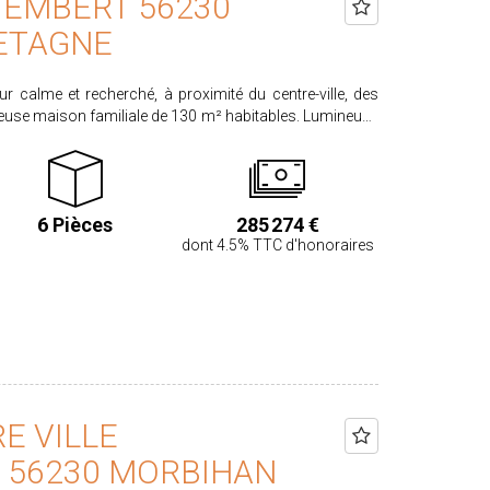
TEMBERT 56230
ETAGNE
r calme et recherché, à proximité du centre-ville, des
use maison familiale de 130 m² habitables. Lumineuse
 insert, une cuisine aménagée , une chambre, une salle
u'un garage attenant avec grenier et un abri voiture. À
chambres spacieuses avec rangements, un bureau, une
6 Pièces
285 274 €
. Deux caves en sous-sol complètent l'ensemble. Sur un
dont 4.5% TTC d'honoraires
54 m². Chauffage récent et performant, ouvertures
 PRIX HAI : 285.274 €. Honoraires
éreur. Honoraires acquéreur 4,5% TTC calculés sur un
georisques.gouv.fr
E VILLE
 56230 MORBIHAN