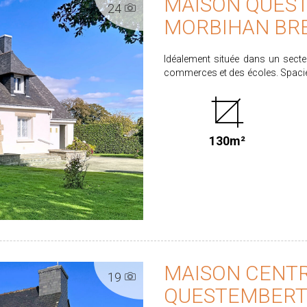
MAISON QUES
24
MORBIHAN BR
Idéalement située dans un secteu
commerces et des écoles. Spacie
(exposée plein sud), elle comprend au rez-de-chaussée : une entrée avec placard, un
grand salon/séjour de 36 m² avec
d'eau, un WC indépendant, ainsi q
l'étage, vous trouverez trois 
130m²
salle d'eau et un WC indépendant
terrain clos et arboré de 1 5
motorisées et assainissement individuel aux normes.
partagés entre vendeur et acqu
prix de vente de 272.990 €. Les informations sur les risques auxquels ce bien est exposé
sont disponibles sur le site www.
MAISON CENTR
19
QUESTEMBERT