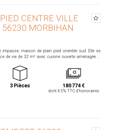
PIED CENTRE VILLE
 56230 MORBIHAN
e impasse, maison de plain pied orientée sud. Elle se
èce de vie de 32 m² avec cuisine ouverte aménagée et
 chambres avec placards, d'une salle d'eau, d'un wc
rie. L'ensemble sur un terrain clos de 406 m². PRIX HAI :
entre vendeur et acquéreur. Honoraires acquéreur 4,5%
 sur les risques
3 Pièces
180 774 €
 disponibles sur le site www.georisques.gouv.fr
dont 4.5% TTC d'honoraires