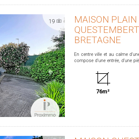
MAISON PLAIN 
19
QUESTEMBERT
BRETAGNE
En centre ville et au calme d'un
compose d'une entrée, d'une pi
équipée, d'un dégagement, de 2
indépendant et d'un cellier buande
180.774 €. Honoraires partagés 
TTC calculés sur un prix de vente de 172.990 €. Les informations
76m²
auxquels ce bien est exposé sont