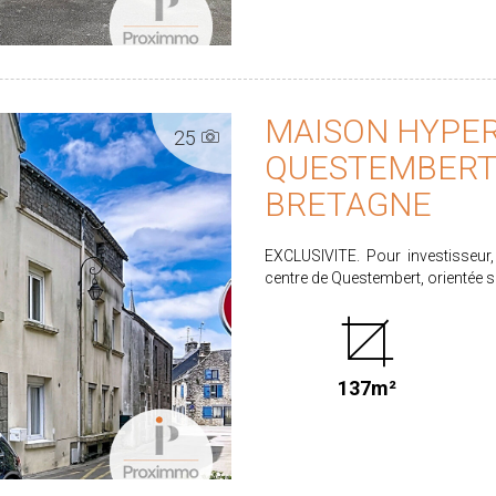
MAISON HYPER
25
QUESTEMBERT
BRETAGNE
EXCLUSIVITE. Pour investisseur
centre de Questembert, orientée 
de bourg en pierres et parpaings 
se compose au rez-de-chaussée d
rafraichir), d'un bureau et d'u
desservant 2 chambres , un salon
137m²
chambres et 2 greniers (un de
chaufferie (gaz de ville). PRIX 
acquéreur. Honoraires acquéreur 4,5
Les informations sur les risques 
www.georisques.gouv.fr