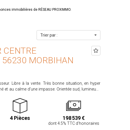
annonces immobilières de RÉSEAU PROXIMMO.
Trier par :
R CENTRE
 56230 MORBIHAN
seur. Libre à la vente. Très bonne situation, en hyper
ché et au calme d'une impasse. Orientée sud, lumineuse
par artisans. Elle se compose au rez-de-chaussée d'un
sine, d'un wc indépendant, d'une salle de bains , d'un
nderie chaufferie. A l'étage, un dégagement, 3 chambres
rrain clos de 308 m². PRIX HAI : 198.539 €.
4 Pièces
198 539 €
ndeur et acquéreur. Honoraires acquéreur 4,5% TTC
dont 4.5% TTC d'honoraires
sur le site www.georisques.gouv.fr