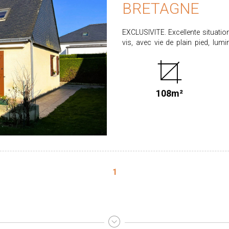
BRETAGNE
EXCLUSIVITE. Excellente situation
vis, avec vie de plain pied, lum
construite par artisans locaux. E
44 m² avec insert et cuisine
chambre, d'une salle d'eau et
chambres, un bureau, un wc indépe
108m²
attenant de 15 m². Cave. L'ensemble
Honoraires partagés entre ve
calculés sur un prix de vente de 252.990 €. Les informations sur les risques auxquels ce
bien est exposé sont disponibles 
1