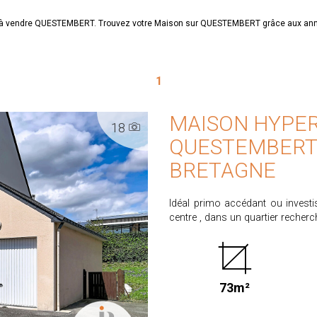
son à vendre QUESTEMBERT. Trouvez votre Maison sur QUESTEMBERT grâce aux 
1
MAISON HYPE
18
QUESTEMBERT
BRETAGNE
Idéal primo accédant ou investis
centre , dans un quartier recher
traditionnelle de1999 réalisée 
salon/séjour donnant sur une cui
garage avec grenier et d'une bua
et un wc indépendant. L'ensemble sur un te
73m²
Honoraires partagés entre ve
calculés sur un prix de vente de 189.990 €. Les informations sur les risques auxquels ce
bien est exposé sont disponibles 