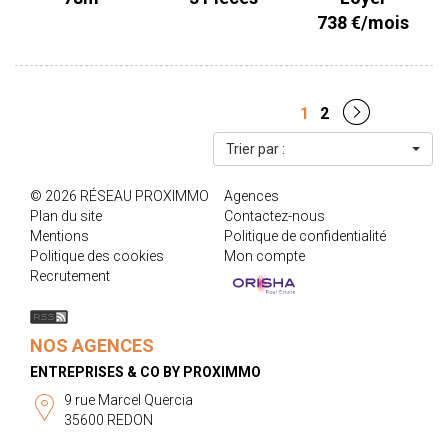
640.00 € plus 98.00 € de provisions sur charges correspondant
738 €/mois
aux communs. Honoraires locataire : 609.00 € dont 225.00 € pour
la réalisation de l'état des lieux. Dépôt de garantie : 640.00€.
CLASSE ENERGIE : C CLASSE CLIMAT : B Les informations sur les
risques auxquels ce bien est exposé sont disponibles sur le site
1
2
www.georisques.gouv.fr Retrouvez l'ensemble de nos biens sur
www.proximmo-immobilier.com
Trier par :
© 2026 RÉSEAU PROXIMMO
Agences
Plan du site
Contactez-nous
Mentions
Politique de confidentialité
Politique des cookies
Mon compte
Recrutement
NOS AGENCES
ENTREPRISES & CO BY PROXIMMO
9 rue Marcel Quercia
35600 REDON