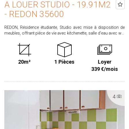
A LOUER STUDIO - 19.91M2
- REDON 35600
REDON, Résidence étudiante, Studio avec mise à disposition de
meubles, offrant pièce de vie avec kitchenette, salle d'eau avec wc.
Libre Loyer : 339.00€ dont 24.00 € de charges pour l'entretien des
parties communes. Honoraires locataire : 219.01€ dont 59.73€
pour l'état des lieux d'entrée. Dépôt de garantie : 315.00€ CLASSE
ENERGIE C CLASSE CIMAT A Ce bien vous intéresse ? Candidatez
20m²
1 Pièces
Loyer
en ligne sur notre site agence proximmo-immobilier onglet
location Retrouvez l'ensemble de nos biens sur www.proximmo-
339 €/mois
immobilier.com Les informations sur les risques auxquels ce bien
est exposé sont disponibles sur le site www.georisques.gouv.fr
Les informations sur les risques auxquels ce bien est exposé sont
disponibles sur le site www.georisques.gouv.fr Retrouvez
4
l'ensemble de nos biens sur www.proximmo-immobilier.com