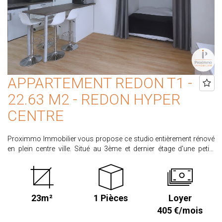
APPARTEMENT REDON T1 -
22.63 M2 - REDON HYPER
CENTRE
Proximmo Immobilier vous propose ce studio entièrement rénové
en plein centre ville. Situé au 3ème et dernier étage d'une petite
copropriété, ce studio comprend une pièce de vie avec cuisine
aménagée et équipée (plaque, hotte et petit réfrigérateur), un espace
nuit, une salle d'eau avec WC. Disponible le 3 Août 2026 Loyer de
405.00 € dont 20.00 € de provision pour charges. Honoraires
23m²
1 Pièces
Loyer
locataire : 248,93€ dont 67.89 € d'honoraires pour la réalisation de
l'état des lieux d'entrée. Dépôt de garantie de 385.00 € CLASSE
405 €/mois
ENERGIE : D CLASSE CLIMAT : B Retrouvez l'ensemble de nos biens