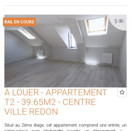
sur www.proximmo-immobilier.com Les informations sur les
risques auxquels ce bien est exposé sont disponibles sur le site
www.georisques.gouv.fr
5
BAIL EN COURS
À LOUER - APPARTEMENT
T2 - 39.65M2 - CENTRE
VILLE REDON
Situé au 2ème étage, cet appartement comprend une entrée, un
salon-séjour avec kitchenette ouverte, un dégagement, une