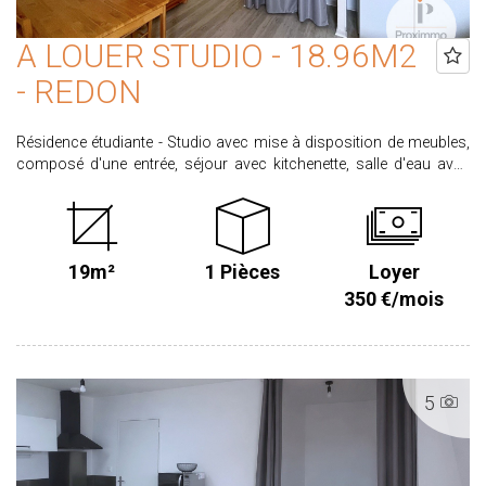
A LOUER STUDIO - 18.96M2
- REDON
Résidence étudiante - Studio avec mise à disposition de meubles,
composé d'une entrée, séjour avec kitchenette, salle d'eau avec
wc. Libre le 07/10/2026 Loyer 350.00 € dont 30.00 € de provisions
sur charges entretien des parties communes et taxe ordures
ménagères). Honoraires locataire 208.56 € dont 56.88€ pour état
des lieux d'entrée. Dépôt de garantie : 320.00€. CLASSE ENERGIE : C
19m²
1 Pièces
Loyer
CLASSE CLIMAT: A Retrouvez l'ensemble de nos biens sur
www.proximmo-immobilier.com Les informations sur les risques
350 €/mois
auxquels ce bien est exposé sont disponibles sur le site
www.georisques.gouv.fr
5