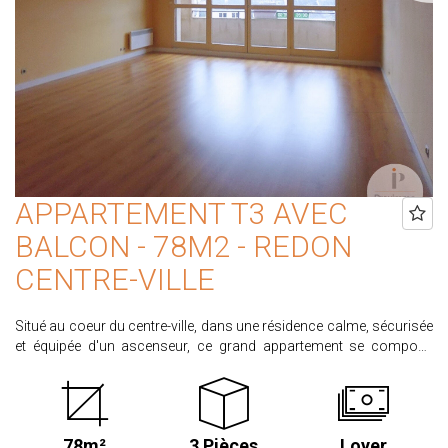
APPARTEMENT T3 AVEC
BALCON - 78M2 - REDON
CENTRE-VILLE
Situé au coeur du centre-ville, dans une résidence calme, sécurisée
et équipée d'un ascenseur, ce grand appartement se compose
d'une entrée avec placards, d'un salon/séjour avec cuisine
aménagée et équipée (four, plaques de cuisson, hotte,
réfrigérateur), de deux chambres, d'une salle d'eau avec
rangements, de WC séparés et d'un cellier. Une cave ainsi qu'un
78m²
3 Pièces
Loyer
balcon complètent ce bien. Disponible immédiatement Loyer :