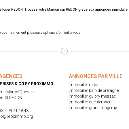
on à louer REDON. Trouvez votre Maison sur REDON grâce aux annonces immobil
pour le moment plusieurs options s'offrent à vous :
AGENCES
ANNONCES PAR VILLE
PRISES & CO BY PROXIMMO
immobilier redon
immobilier bain de bretagne
 rue Marcel Quercia
immobilier guipry messac
5600 REDON
immobilier questembert
immobilier grand fougeray
33 2 99 71 48 48
ro@proximmo.org