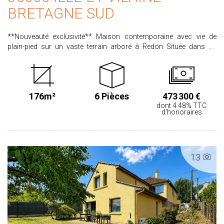
BRETAGNE SUD
**Nouveauté exclusivité** Maison contemporaine avec vie de
plain-pied sur un vaste terrain arboré à Redon Située dans un
environnement calme cette maison construite en 2013 développe
environ 175 m² habitables sur un terrain de près de 4 000 m². Dès
l'entrée, vous découvrirez hall avec placard desservant une pièce
de vie spacieuse et lumineuse ouvert sur l'extérieur de plus de 40m²
176m²
6 Pièces
473 300 €
avec un poêle à bois, une cuisine aménagée et équipée semi
dont 4.48% TTC
ouverte sur la pièce de vie, ainsi qu'un cellier/arrière cuisine
d'honoraires
attenant à double entrée. La maison offre une véritable vie de plain-
pied avec sa suite parentale comprenant une chambre, un
dressing et une salle de bains complète (douche et baignoire). À
l'étage, une grande mezzanine lumineuse, trois chambres avec
13
placard, un bureau, deux salles d'eau/bains et des WC complètent
l'espace nuit, idéal pour une vie de famille confortable. Les
prestations sont de qualité : chauffage au sol par aérothermie,
poêle à bois, menuiseries aluminium double vitrage, isolation
performante, volets roulants électriques. Un sous-sol complet
d'environ 112 m² offre de nombreuses possibilités de
stationnement et de stockage ainsi qu'un second garage