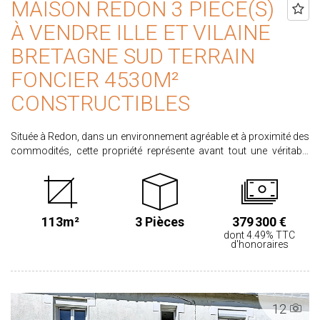
MAISON REDON 3 PIÈCE(S)
À VENDRE ILLE ET VILAINE
BRETAGNE SUD TERRAIN
FONCIER 4530M²
CONSTRUCTIBLES
Située à Redon, dans un environnement agréable et à proximité des
commodités, cette propriété représente avant tout une véritable
opportunité de développement immobilier. Implantée sur une
parcelle de 4 530 m², elle offre un important potentiel de division
parcellaire, sous réserve des autorisations d'urbanisme en vigueur.
Ce bien s'adresse principalement à un promoteur, un aménageur
113m²
3 Pièces
379 300 €
ou un investisseur souhaitant valoriser ce foncier par la création
dont 4.49% TTC
de plusieurs lots à bâtir. La maison existante, d'environ 112,5 m²
d'honoraires
habitables, se compose d'une entrée desservant un séjour/salle à
manger, une cuisine indépendante aménagée et équipée, un
dégagement avec placards, deux grandes chambres de 20 m² et
14,08 m² dont une avec dressing, une salle d'eau ainsi qu'un WC
12
indépendant. Les combles accueillent un grenier aménageable