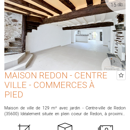
15
pour créer un intérieur à votre image. IMPORTANT :
Consommation réelle annuelle : 2000€ (soit environ 1.200€ de fuel
et 800€ d'électricité) PRIX HAI : 217.300€ Honoraires partagés entre
vendeur et acquéreur. Honoraires acquéreur 4,5% TTC calculés sur
un prix de vente de 207.990€. Les informations sur les risques
auxquels ce bien est exposé sont disponibles sur le site
www.georisques.gouv.fr Une belle opportunité sur un secteur où
les biens sont rares ! Contactez-nous dès maintenant pour
organiser une visite.
MAISON REDON - CENTRE
VILLE - COMMERCES À
PIED
Maison de ville de 129 m² avec jardin - Centre-ville de Redon
(35600) Idéalement située en plein coeur de Redon, à proximité
immédiate des commerces, écoles, services et transports, cette
agréable maison de ville de 136 m² offre de beaux volumes. Elle se