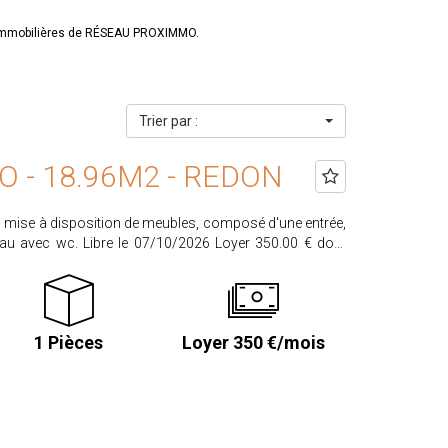
s immobilières de RÉSEAU PROXIMMO.
Trier par :
O - 18.96M2 - REDON
c mise à disposition de meubles, composé d'une entrée,
/2026 Loyer 350.00 € dont
ges entretien des parties communes et taxe ordures
mmobilier.com Les informations sur les
1 Pièces
Loyer 350 €/mois
sé sont disponibles sur le site www.georisques.gouv.fr