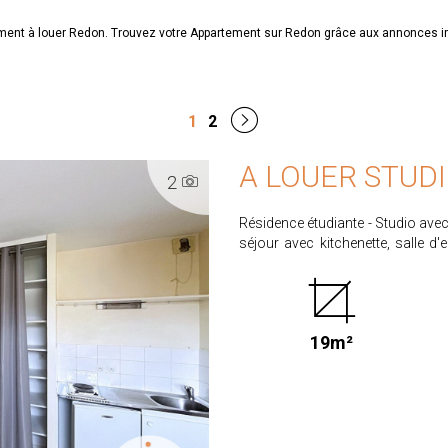
tement à louer Redon. Trouvez votre Appartement sur Redon grâce aux annonce
1
2
A LOUER STUDI
2
Résidence étudiante - Studio ave
séjour avec kitchenette, salle d'eau avec wc. Libre le 07/10
30.00 € de provisions sur char
ménagères). Honoraires locataire 208.56 € dont 56.88€ pour état des lieux d'entrée.
Dépôt de garantie : 320.00€. CLASSE ENERGIE : C CLASSE CLIMAT: A Retrouvez
l'ensemble de nos biens sur www.proximmo-i
19m²
risques auxquels ce bien est expo