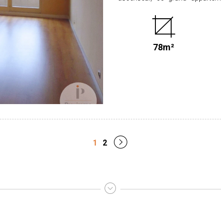
salon/séjour avec cuisine amé
réfrigérateur), de deux chambres
d'un cellier. Une cave ainsi qu'un balcon complètent ce bien. Disponible immédiatement
Loyer : 640.00 € plus 98.00 € 
78m²
Honoraires locataire : 609.00 € dont 
de garantie : 640.00€. CLASSE ENERGIE : C CLASSE CLIMAT : B Les informations sur les
risques auxquels ce bien est exp
Retrouvez l'ensemble de nos bi
1
2