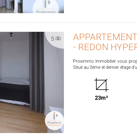
APPARTEMENT 
5
- REDON HYPE
Proximmo Immobilier vous propos
Situé au 3ème et dernier étage d'
vie avec cuisine aménagée et équip
une salle d'eau avec WC. Disponible le 3 Août 2026 Loyer de 405.00 € dont 20.00 € de
provision pour charges. Honorair
la réalisation de l'état des lieux d'entrée. Dépôt de garantie de 385.00 € C
23m²
D CLASSE CLIMAT : B Retrouvez l'ensemble de nos biens sur www.proximmo-
immobilier.com Les information
disponibles sur le site www.geori