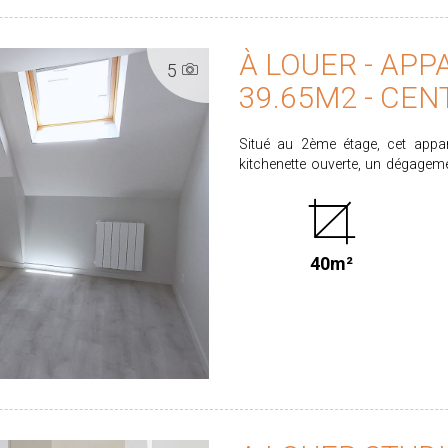
À LOUER - APP
5
39.65M2 - CEN
Situé au 2ème étage, cet appa
kitchenette ouverte, un dégagem
Libre immédiatement Loyer : 384.75 € dont 7.00 € de provisions sur charges. Honoraires
locataire : 384.75€ dont 118.95 € p
Energie : D Classe climat : B Retrouvez l'ensemble de nos biens sur www.proximmo-
immobilier.com Les informations sur les risques auxquels ce bien est exposé sont
40m²
disponibles sur le site www.geori