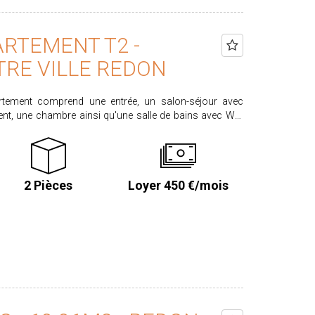
ARTEMENT T2 -
TRE VILLE REDON
rtement comprend une entrée, un salon-séjour avec
ent, une chambre ainsi qu'une salle de bains avec WC.
our la réalisation de l'état des lieux inclus. Classe
2 Pièces
Loyer 450 €/mois
sques.gouv.fr