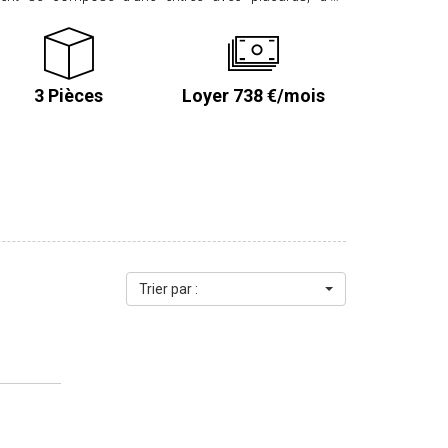
nagée et équipée (four, plaques de cuisson, hotte,
, d'une salle d'eau avec rangements, de WC séparés et
de provisions sur charges correspondant aux communs.
3 Pièces
Loyer 738 €/mois
225.00 € pour la réalisation de l'état des lieux. Dépôt
osé sont disponibles sur le site www.georisques.gouv.fr
ens sur www.proximmo-immobilier.com
Trier par :