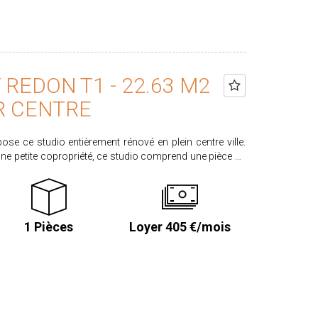
REDON T1 - 22.63 M2
R CENTRE
e ce studio entièrement rénové en plein centre ville.
une petite copropriété, ce studio comprend une pièce de
ée (plaque, hotte et petit réfrigérateur), un espace nuit,
es locataire : 248,93€ dont 67.89 € d'honoraires pour
LASSE ENERGIE :
1 Pièces
Loyer 405 €/mois
s sur les risques auxquels ce bien est exposé sont
sques.gouv.fr