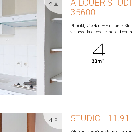
A LOUER STUDI
2
35600
REDON, Résidence étudiante, Stud
vie avec kitchenette, salle d'eau avec wc. Libre Loyer : 339.00€ dont 
pour l'entretien des parties com
l'état des lieux d'entrée. Dépôt de garantie : 315.00€ C
Ce bien vous intéresse ? Candida
onglet location Retrouvez l'ensemble de nos biens sur www.proximmo-immobilier.com
20m²
Les informations sur les risques 
www.georisques.gouv.fr Les informations sur les risques auxquels ce bien est exposé
sont disponibles sur le site www
sur www.proximmo-immobilier.
STUDIO - 11.91
4
Situé au troisième étage d'un im