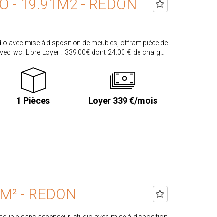
O - 19.91M2 - REDON
io avec mise à disposition de meubles, offrant pièce de
24.00 € de charges
munes. Honoraires locataire : 219.01€ dont 59.73€ pour
LASSE ENERGIE C CLASSE CIMAT A
tez en ligne sur notre site agence proximmo-immobilier
1 Pièces
Loyer 339 €/mois
auxquels ce bien est exposé sont disponibles sur le site
.georisques.gouv.fr Retrouvez l'ensemble de nos biens
com
 M² - REDON
meuble sans ascenseur, studio avec mise à disposition