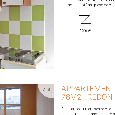
de meubles offrant pièce de vie avec coin
2026. Loyer : 272.00€ dont 30€ de provision pour l'entretien des parties communes et la
taxe ordures ménagères. Dépôt de
35.73€ pour l'état des lieux d'entrée. CLASSE ENERGIE : C CLASSE CLIMAT :
vous intéresse ? Candidatez en l
12m²
location Retrouvez l'ensemble de nos biens sur www.proximmo-immobilier.com Les
informations sur les risques aux
www.georisques.gouv.fr
APPARTEMENT 
4
78M2 - REDON
Situé au coeur du centre-ville,
ascenseur, ce grand appartem