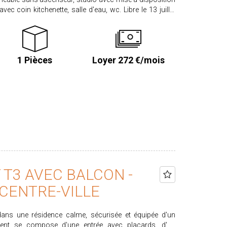
 kitchenette, salle d'eau, wc. Libre le 13 juillet
 garantie 242.00€ Honoraires locataire : 131.01€ dont
 A Ce bien
igne sur notre site agence proximmo-immobilier onglet
1 Pièces
Loyer 272 €/mois
quels ce bien est exposé sont disponibles sur le site
T3 AVEC BALCON -
 CENTRE-VILLE
 dans une résidence calme, sécurisée et équipée d'un
ent se compose d'une entrée avec placards, d'un