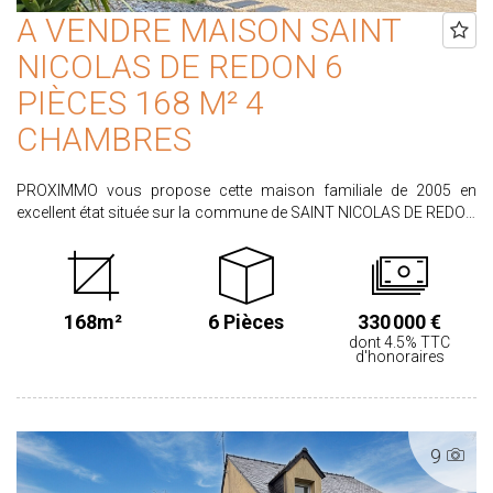
A VENDRE MAISON SAINT
NICOLAS DE REDON 6
PIÈCES 168 M² 4
CHAMBRES
PROXIMMO vous propose cette maison familiale de 2005 en
excellent état située sur la commune de SAINT NICOLAS DE REDON
comprenant : Au rez-de-chaussée : hall d'entrée desservant un
vaste salon-séjour lumineux disposant d'un poêle à bois, cuisine
aménagée et équipée fonctionnelle et spacieuse, WC indépendants,
vaste buanderie de plus de 13m² disposant de nombreux
168m²
6 Pièces
330 000 €
rangements. A l'étage : dégagement desservant 4 chambres avec
dont 4.5% TTC
placards, dont une suite parentale (placards, dressing et salle
d'honoraires
d'eau privative avec douche et baignoire), une salle d'eau
indépendante, un WC séparé, un bureau. Le tout sur un terrain de
702m² avec piscine enterrée chauffée en 8X4. LES PLUS :
chauffage aérothermie de 2025, carport, garage de 35m²,
9
possibilité de créer une chambre au rdc avec salle d'eau, deux
greniers de stockage, dépendance avec local technique piscine et