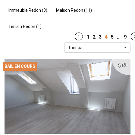
Immeuble Redon (3)
Maison Redon (11)
Terrain Redon (1)
1
2
3
4
5
...
9
Trier par :
5
BAIL EN COURS