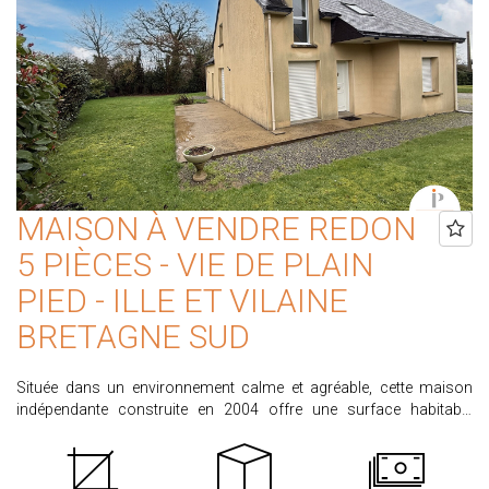
stockage du bois. CLASSE CLIMAT : B / CLASSE ENERGIE : B
N'attendez plus, contacter l'agence PROXIMMO au 02.99.72.30.30
PRIX HAI : 330.000 € dont 4.5% d'honoraires à la charge de
l'acquéreur calculé sur un prix principal de vente de 315.790€ Les
informations sur les risques auxquels ce bien est exposé sont
disponibles sur le site www.georisques.gouv.fr
MAISON À VENDRE REDON
5 PIÈCES - VIE DE PLAIN
PIED - ILLE ET VILAINE
BRETAGNE SUD
Située dans un environnement calme et agréable, cette maison
indépendante construite en 2004 offre une surface habitable
d'environ 107 m², implantée sur un terrain de plus de 1 200 m². Au
rez-de-chaussée, vous découvrirez une belle pièce de vie lumineuse
avec salon-séjour, une cuisine aménagée et équipée, une chambre,