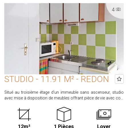
disponibles sur le site www.georisques.gouv.fr Retrouvez
4
l'ensemble de nos biens sur www.proximmo-immobilier.com
STUDIO - 11.91 M² - REDON
Situé au troisième étage d'un immeuble sans ascenseur, studio
avec mise à disposition de meubles offrant pièce de vie avec coin
kitchenette, salle d'eau, wc. Libre le 13 juillet 2026. Loyer : 272.00€
dont 30€ de provision pour l'entretien des parties communes et la
taxe ordures ménagères. Dépôt de garantie 242.00€ Honoraires
locataire : 131.01€ dont 35.73€ pour l'état des lieux d'entrée.
12m²
1 Pièces
Loyer
CLASSE ENERGIE : C CLASSE CLIMAT : A Ce bien vous intéresse ?