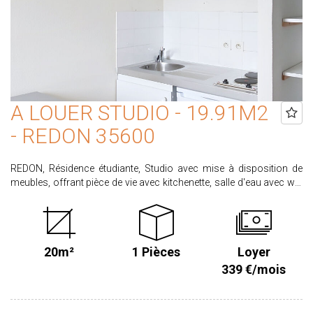
A LOUER STUDIO - 19.91M2
- REDON 35600
REDON, Résidence étudiante, Studio avec mise à disposition de
meubles, offrant pièce de vie avec kitchenette, salle d'eau avec wc.
Libre Loyer : 339.00€ dont 24.00 € de charges pour l'entretien des
parties communes. Honoraires locataire : 219.01€ dont 59.73€
pour l'état des lieux d'entrée. Dépôt de garantie : 315.00€ CLASSE
ENERGIE C CLASSE CIMAT A Ce bien vous intéresse ? Candidatez
20m²
1 Pièces
Loyer
en ligne sur notre site agence proximmo-immobilier onglet
location Retrouvez l'ensemble de nos biens sur www.proximmo-
339 €/mois
immobilier.com Les informations sur les risques auxquels ce bien
est exposé sont disponibles sur le site www.georisques.gouv.fr
Les informations sur les risques auxquels ce bien est exposé sont