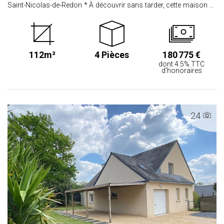
Saint-Nicolas-de-Redon * À découvrir sans tarder, cette maison de
111 m² située à Saint-Nicolas-de-Redon séduira les amateurs
d'espace et de projets personnalisés. La maison offre une belle
surface habitable comprenant 3 chambres, des volumes lumineux
et une distribution fonctionnelle. Des travaux de rafraîchissement
112m²
4 Pièces
180 775 €
sont à prévoir, laissant libre cours à vos envies d'aménagement et
dont 4.5% TTC
de décoration. Implantée sur un terrain de plus de 2 200 m², la
d'honoraires
propriété dispose également de plusieurs dépendances, idéales
pour un atelier, ou du stockage. * Un environnement agréable et
calme, tout en restant à proximité des commodités, écoles et axes
principaux. Les atouts majeurs : - 111 m² habitables - 3 chambres -
24
Terrain de +2 200 m² - Sous sol total avec différentes pièces
parfait pour une activité professionnelle : bureau.... - Dépendances
offrant de nombreuses possibilités - Fort potentiel de valorisation
après travaux Une opportunité idéale pour une famille, un projet de
rénovation ou un investissement. Contactez-nous pour organiser
une visite et découvrir tout le potentiel de ce bien ! Classe Energie : G
/ Classe Climat : G PRIX HAI : 191.225€ dont 4.5% d'honoraires à la
charge de l'acquéreur calculé sur un prix principal de 182.990€ Les
informations sur les risques auxquels ce bien est exposé sont
disponibles sur le site www.georisques.gouv.fr