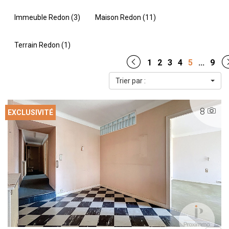
Immeuble Redon (3)
Maison Redon (11)
Terrain Redon (1)
1
2
3
4
5
...
9
Trier par :
8
EXCLUSIVITÉ