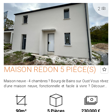
2949.12 € TTC CLASSE ENERGIE : F CLASSE CLIMAT : C Les
2
informations sur les risques auxquels ce bien est exposé sont
disponibles sur le site www.georisques.gouv.fr Retrouvez
l'ensemble de nos biens sur www.proximmo-immobilier.com
MAISON REDON 5 PIÈCE(S)
Maison neuve - 4 chambres ? Bourg de Bains sur Oust Vous rêvez
d'une maison neuve, fonctionnelle et facile à vivre ? Découvrez
cette charmante maison d'environ 89m² ! Dès l'entrée, vous serez
séduit par sa belle pièce de vie lumineuse avec cuisine ouverte,
offrant un espace convivial et moderne pour partager de bons
moments en famille ou entre amis. La maison comprend
90m²
5 Pièces
230 000 €
également : 4 chambres confortables 1 salle d'eau et 1 salle de