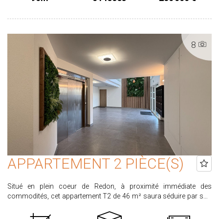
bains 2 WC Des espaces optimisés pour un quotidien pratique et
agréable Les atouts de cette maison : Maison neuve 1 chambre au
rez de chaussée Faibles consommations énergétiques Maison
lumineuse et bien agencée Cette maison allie confort, modernité et
8
qualité de vie dans un environnement agréable. Une belle
opportunité à saisir rapidement ! Prix : 230 000€ honoraires inclus
Pour plus de renseignements contacter l'agence PROXIMMO au
02.99.72.30.30 Les informations sur les risques auxquels ce bien
est exposé sont disponibles sur le site www.georisques.gouv.fr
APPARTEMENT 2 PIÈCE(S)
Situé en plein coeur de Redon, à proximité immédiate des
commodités, cet appartement T2 de 46 m² saura séduire par son
confort et sa performance énergétique remarquable. Dès l'entrée,
vous découvrez un espace fonctionnel avec placard, menant à