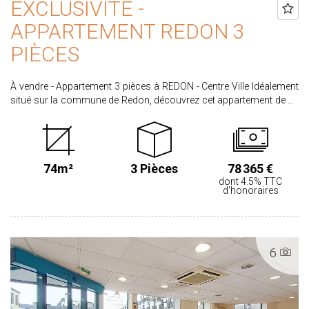
EXCLUSIVITE -
APPARTEMENT REDON 3
PIÈCES
À vendre - Appartement 3 pièces à REDON - Centre Ville Idéalement
situé sur la commune de Redon, découvrez cet appartement de 75
m² environ situé au 1er étage, offrant de beaux volumes et un fort
potentiel d'aménagement. Dès l'entrée, vous serez séduit par un
espace accueillant, à la fois agréable et fonctionnel, qui dessert
harmonieusement l'ensemble du logement. L'appartement se
74m²
3 Pièces
78 365 €
compose de trois grandes pièces lumineuses, offrant de multiples
dont 4.5% TTC
possibilités d'agencement selon vos envies : résidence principale
d'honoraires
confortable, pied-à-terre ou investissement locatif. Chaque espace
laisse place à votre imagination pour créer un intérieur à votre
image. Sa configuration et ses volumes généreux en font un bien
rare, idéal pour les amateurs d'espaces à personnaliser. Situé à
6
proximité des commodités et du centre de Redon, vous profitez
d'un cadre de vie pratique et agréable au quotidien. Les atouts :
Volumes généreux Fort potentiel d'aménagement Situation idéale
Classe Energie : E Une opportunité à ne pas manquer ! Contactez-
nous au 02.99.72.30.30 dès maintenant pour organiser une visite.