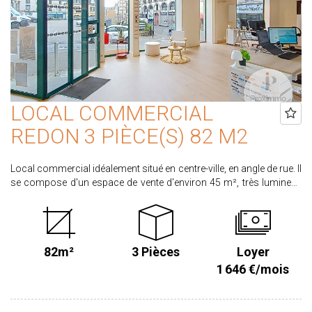
PRIX HAI : 78.365€ dont 4.5% d'honoraires à la charge de
l'acquéreur calculé sur un prix principal de 74.990€ Les
informations sur les risques auxquels ce bien est exposé sont
disponibles sur le site www.georisques.gouv.fr
LOCAL COMMERCIAL
REDON 3 PIÈCE(S) 82 M2
Local commercial idéalement situé en centre-ville, en angle de rue. Il
se compose d'un espace de vente d'environ 45 m², très lumineux
grâce à de grandes vitrines offrant une excellente visibilité. Le bien
comprend également un bureau, une spacieuse salle de pause
ainsi que des sanitaires. Libre Loyer mensuel HT : 1290.00€ soit
1548.00€ TTC Provision sur charges mensuel : 98.00 €TTC Dépôt
82m²
3 Pièces
Loyer
de garantie : 1548.00 € Retrouvez l'ensemble de nos annonces sur
www.proximmo-immobilier.com Les informations sur les risques
1 646 €/mois
auxquels ce bien est exposé sont disponibles sur le site
www.georisques.gouv.fr Honoraires à la charge du preneur
:2229.12€ TTC + 720.00 € TTC pour la rédaction du bail soit