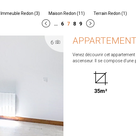
Immeuble Redon (3)
Maison Redon (11)
Terrain Redon (1)
...
6
7
8
9
APPARTEMENT T
6
Venez découvrir cet appartement de
ascenseur. Il se compose d'une p
d'une hotte, d'un WC séparé et d
privatif complète ce bien. Disponible de suite. Loyer : 440.00€ Dépôt de garantie : 440.00€
Honoraires : 369.90€ dont 105.90€ pou
ENERGIE : D CLASSE CLIMAT : B Retrouvez l'ensemble de nos biens sur www.proximmo-
35m²
immobilier.com Les informations sur les risques auxquels ce bien est exposé sont
disponibles sur le site www.geori