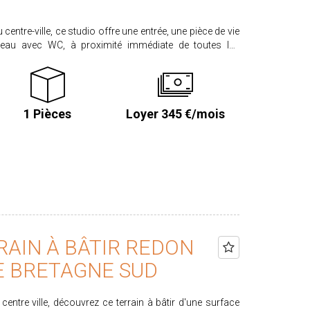
centre-ville, ce studio offre une entrée, une pièce de vie
d'eau avec WC, à proximité immédiate de toutes les
 € Honoraires : 216.40 € dont 58.32 € pour la réalisation
 biens sur www.proximmo-immobilier.com Les
1 Pièces
Loyer 345 €/mois
quels ce bien est exposé sont disponibles sur le site
RAIN À BÂTIR REDON
NE BRETAGNE SUD