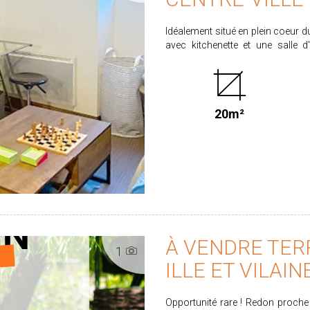
Idéalement situé en plein coeur du 
avec kitchenette et une salle 
commodités. Loyer 345.00 € C.C. dont 30.00 € de charges correspondant aux communs
et eau. Dépôt de garantie : 315.00
de l'état des lieux. Libre le 1er Avril 2026 CLASSE ENERGIE : C CLASSE CLIMAT : A
Retrouvez l'ensemble de nos
20m²
informations sur les risques aux
www.georisques.gouv.fr
À VENDRE TER
1
ILLE ET VILAI
Opportunité rare ! Redon proche centre ville, découvrez ce terrain à bâtir d'une surface