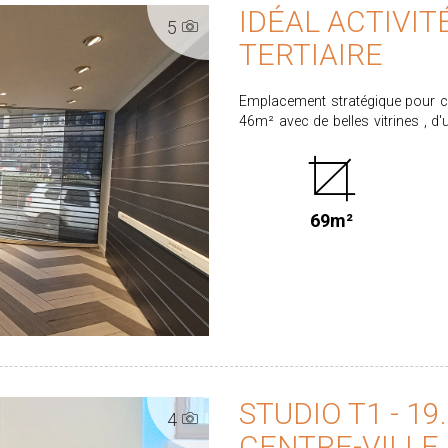
IDÉAL ACTIVI
5
TERTIAIRE
Emplacement stratégique pour 
46m² avec de belles vitrines , d'un arrière maga
surface totale au rez-de-chaussée d'environ 69 m². Ca
m² . Sanitaires . Disponible de suite. Loyer mensuel HT 1433.00 € Dépôt de garantie :
1433.00 € Honoraires à la charg
2063,52€ HT + 600€ HT pour la réd
69m²
STUDIO T1 - 1
4
CENTRE-VILLE