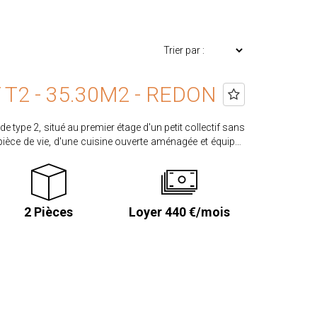
2 - 35.30M2 - REDON
 type 2, situé au premier étage d'un petit collectif sans
ièce de vie, d'une cuisine ouverte aménagée et équipée
'une chambre donnant accès à la salle d'eau. Un garage
r la réalisation de l'état des lieux d'entrée. CLASSE
2 Pièces
Loyer 440 €/mois
sques.gouv.fr