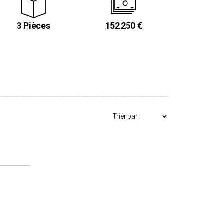
lité. Parfait pour un premier achat, un investissement
3 Pièces
152 250 €
rix HAI : 152.250 € - Honoraires
ilier.com Les informations sur les
osé sont disponibles sur : www.georisques.gouv.fr