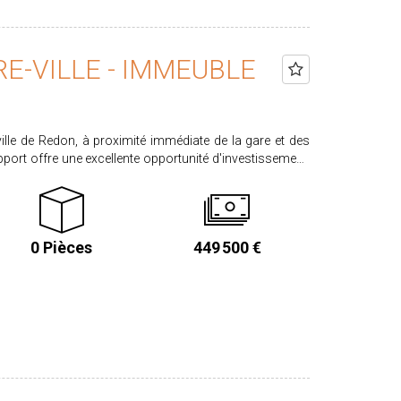
E-VILLE - IMMEUBLE
ville de Redon, à proximité immédiate de la gare et des
rt offre une excellente opportunité d'investissement.
locaux commerciaux, dont 1 actuellement loué 1 local
aurant) 1 studio 1 appartement T1 bis 2 appartements
mentaire avec la mise en location du local commercial
0 Pièces
449 500 €
osé sont disponibles sur le site www.georisques.gouv.fr
e au 02.99.72.30.30