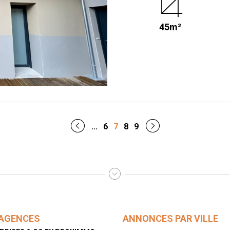
chaque niveau - Cuisine ouverte sur séjour - Petite terrasse Ce duplex allie confort,
luminosité et prestations de qua
45m²
locatif ou un pied-à-terre entre Rennes et la mer ! P
charges vendeur Intéressé(e) : Contactez PROXIMMO - REDON 02 99 72 30 30 /
redon@proximmo.org / www.proximmo-immob
risques auxquels ce bien est exp
...
6
7
8
9
AGENCES
ANNONCES PAR VILLE