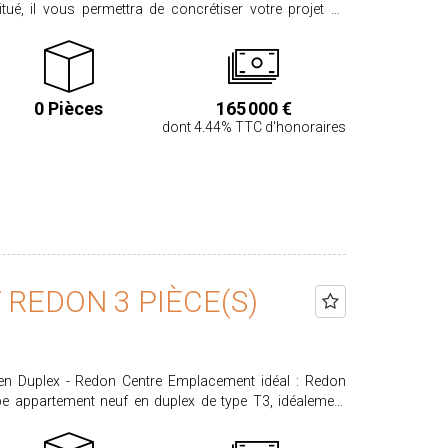
ent recherché, alliant tranquillité et proximité des
r sans tarder - contactez votre
90€ Les informations sur les risques
0 Pièces
165 000 €
 disponibles sur le site www.georisques.gouv.fr
dont 4.44% TTC d'honoraires
REDON 3 PIÈCE(S)
on Centre Emplacement idéal : Redon
à deux pas des commerces, des transports et du canal.