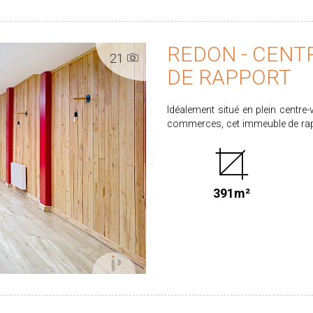
REDON - CENTR
21
DE RAPPORT
Idéalement situé en plein centre-
commerces, cet immeuble de rappo
Composition de l'immeuble : 2 
commercial à louer (ancien rest
T2 Revenus locatifs : Revenu mensuel actuel : 2 020 € charges comprises (eau incluse)
Potentiel de rentabilité supplé
391m²
vacant Immeuble bien situé, bénéficiant d'une forte demande locative grâce à son
emplacement central. A VISITER SANS TARDER CLASSE ENERGIE : D / CLASSE CLIMAT :
D PRIX HAI : 449 500 € honoraires à la charge du vendeur. Les informations sur les
risques auxquels ce bien est exp
Plus de renseignements en agenc