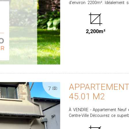
d'environ 2200m². Idéalement situé, il vous permettra de concrétiser votre projet de
construction dans un environnem
commodités (commerces, écoles, gare, services). À visite
professionnel au 02.99.72.30.30 PRIX HAI : 165.000 € dont 4.5% d'honoraires à la charge
de l'acquéreur calculé sur un prix principal de 157.9
2,200m²
auxquels ce bien est exposé sont
APPARTEMENT 
7
45.01 M2
À VENDRE - Appartement Neuf en Duplex - Red
Centre-Ville Découvrez ce superbe appartement neuf en duplex de type T3, idéalement
situé en plein coeur de Redon, 
Caractéristiques principales : - 2 belles chambres lumineuses 1 salle d'eau et wc à