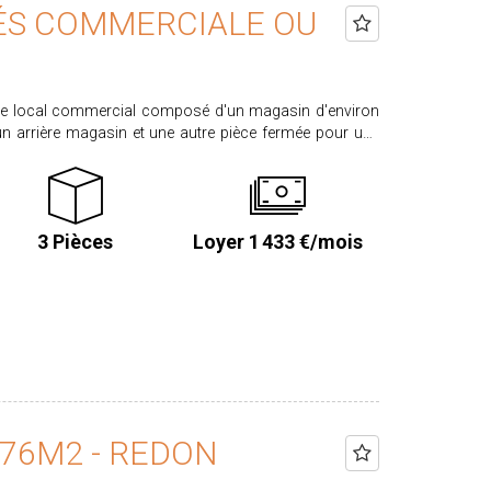
TÉS COMMERCIALE OU
ce local commercial composé d'un magasin d'environ
sin et une autre pièce fermée pour une
ves en sous-sol représentant 48
e du preneur : 12,00 % du loyer annuel hors taxe soit
action du bail, soit un total de 2663,52€ HT.
3 Pièces
Loyer 1 433 €/mois
9.76M2 - REDON