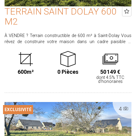
TERRAIN SAINT DOLAY 600
M2
À VENDRE ? Terrain constructible de 600 m² à Saint-Dolay Vous
rêvez de construire votre maison dans un cadre paisible et
verdoyant ? Découvrez ce beau terrain de 600 m² idéalement situé
sur la commune de Saint-Dolay. - Les atouts du terrain : Superficie :
600 m² Environnement calme et agréable Belle exposition Proche
des commodités (écoles, commerces, services) Réseaux à
600m²
0 Pièces
50 149 €
proximité, viabilisation à prévoir. Accès facile aux axes principaux
dont 4.5% TTC
Ce terrain offre un cadre idéal pour concrétiser votre projet de
d'honoraires
construction, que ce soit pour une résidence principale ou un
investissement. Opportunité rare sur le secteur ! Pour plus
d'informations ou organiser une visite, n'hésitez pas à nous
contacter au 02.99.72.30.30
4
EXCLUSIVITÉ