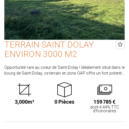
TERRAIN SAINT DOLAY
ENVIRON 3000 M2
Opportunité rare au coeur de Saint-Dolay ! Idéalement situé dans le
bourg de Saint-Dolay, ce terrain en zone OAP offre un fort potentiel
pour un projet de division en plusieurs lots. À proximité immédiate
des commerces, services et écoles, il bénéficie d'un emplacement
recherché alliant vie de village et dynamisme local. Pensé pour un
aménagement cohérent et qualitatif, ce terrain permet la création
3,000m²
0 Pièces
159 785 €
d'un ensemble résidentiel harmonieux, parfaitement intégré à son
dont 4.44% TTC
environnement. Une opportunité idéale pour aménageurs,
d'honoraires
investisseurs ou promoteurs à la recherche d'un projet à forte
valeur ajoutée dans une commune attractive. *Emplacement
privilégié * Potentiel de plusieurs lots * Zone OAP ? cadre