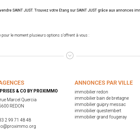
 à vendre SAINT JUST. Trouvez votre Etang sur SAINT JUST grâce aux annonces 
pour le moment plusieurs options s'offrent à vous :
AGENCES
ANNONCES PAR VILLE
PRISES & CO BY PROXIMMO
immobilier redon
immobilier bain de bretagne
 rue Marcel Quercia
immobilier guipry messac
5600 REDON
immobilier questembert
immobilier grand fougeray
33 2 99 71 48 48
ro@proximmo.org