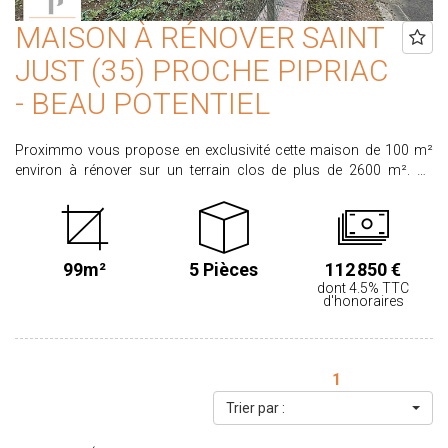
MAISON À RÉNOVER SAINT
JUST (35) PROCHE PIPRIAC
- BEAU POTENTIEL
Proximmo vous propose en exclusivité cette maison de 100 m²
environ à rénover sur un terrain clos de plus de 2600 m². En
bordure de l'axe Rennes Redon, sa situation permet de rejoindre
rapidement ces 2 villes. Elle est composée au rez-de-chaussée
d'une entrée cuisine qui dessert un séjour salle à manger d'un côté,
une salle d'eau, des WC et une grande chambre de plain-pied de
99m²
5 Pièces
112 850 €
l'autre côté. Ce niveau est habitable. A l'étage, un escalier conduit à
dont 4.5% TTC
ancien atelier qui peut être transformé en séjour ou chambres, et
d'honoraires
une chambre sur plancher bois. Au-dessus, un grenier. Travaux à
prévoir. L'ensemble des menuiseries est en PVC double vitrage
sauf une chambre à l'étage (bois simple vitrage). La maison est
chauffée par une chaudière fuel (cuve extérieure attenante à la
1
maison). A l'extérieur, vous bénéficiez d'un grand garage - remise
Trier par :
(32 m² env.) d'un appenti et d'une ancienne bergerie en bois. Le
terrain est desservi par deux accès distincts : côté maison et côté