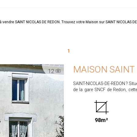
on à vendre SAINT NICOLAS DE REDON. Trouvez votre Maison sur SAINT NICOLAS 
1
MAISON SAINT
12
SAINT-NICOLAS-DE-REDON ? Située
de la gare SNCF de Redon, cette
cachet de l'ancien et le confort d'une habitation 
de-chaussée : Une entrée, Un séjour chaleureux avec cheminée, Une cuisine
indépendante, aménagée et équipée, Un WC, Une c
desservant quatre chambres sur 
98m²
deuxième étage : Un grenier isolé offrant un espace de stockage ou un potentiel
d'aménagement selon vos projets. À l'extérieur, vous bénéficier
indépendant ainsi que d'un bûcher. Les atouts : Maison de caractère datant 