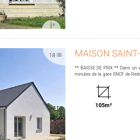
Assainissement conforme, Proxi
Redon. DPE : F (263 kWh/m²/an) - GES : F Une belle opportunité à découvrir sans tarder !
Contactez Proximmo Redon pour organiser votre visi
charge vendeur. Les informations sur les risques auxquels ce bien est exposé sont
disponibles sur le site www.geori
MAISON SAINT
18
** BAISSE DE PRIX ** Dans un village calme situé à seulement 2 km du bourg et à 10
minutes de la gare SNCF de Redo
2010. Édifiée sur un terrain clos et arboré de 928 m², elle offre de beaux volumes et une
organisation fonctionnelle : Une entrée dessert une agréable pièce de vie composée d'un
salon-séjour lumineux avec cuisine 
comprend trois chambres, dont un
105m²
salle d'eau ainsi qu'un WC indépendan
également d'un cellier et d'un garage attenant. Un carport vient 
de ce bien. CLASSE ENERGIE : C / CLASSE CLIMAT : A PRIX HAI : 267.5000 € honoraires à
la charge du vendeur. Les informations sur les risques auxquels ce bien est exposé sont
disponibles sur le site www.ge
02.99.72.30.30