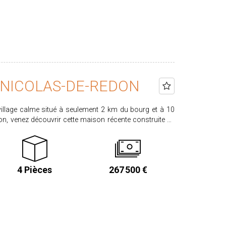
mité immédiate des commodités et de la gare SNCF de
te. PRIX HAI : 159.500 € Honoraires
sques.gouv.fr
-NICOLAS-DE-REDON
n, venez découvrir cette maison récente construite en
américaine aménagée et équipée. L'espace nuit
e suite avec salle d'eau et WC privatifs. Une seconde
4 Pièces
267 500 €
t complètent l'ensemble. Vous bénéficierez
compléter les prestations
orisques.gouv.fr Plus de renseignements en agence au