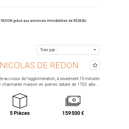
DE REDON grâce aux annonces immobilières de RÉSEAU
Trier par :
 NICOLAS DE REDON
 au coeur de l'agglomération, à seulement 10 minutes
 charmante maison en pierres datant de 1702 allie le
entretenue. Elle se compose de : Au rez-
haufferie. Au premier étage : Un palier
parquet, Une salle de bains, Un WC indépendant. Au
5 Pièces
159 500 €
ez d'un garage
de 1702,