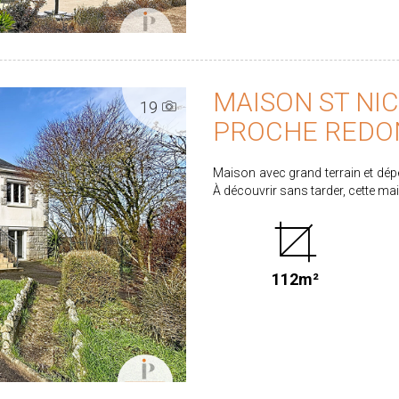
MAISON ST NIC
19
PROCHE REDO
Maison avec grand terrain et dépendances - * Beau potentiel à Sa
À découvrir sans tarder, cette m
les amateurs d'espace et de projets personnalisés. L
habitable comprenant 3 cham
fonctionnelle. Des travaux de raf
envies d'aménagement et de décoration. Implantée sur un terrain de plu
112m²
propriété dispose également de 
stockage. * Un environnement agréable et calme, tout en restant à proximité des
commodités, écoles et axes principaux. Les atouts majeurs : - 111
chambres - Terrain de +2 200 m² -
activité professionnelle : bureau
Fort potentiel de valorisation après travaux Une opportunité idéa
projet de rénovation ou un investissement. Contactez-nous pour or