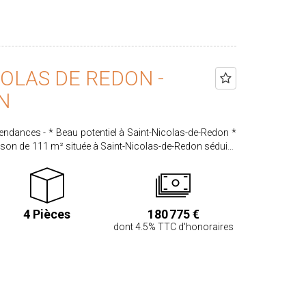
OLAS DE REDON -
N
int-Nicolas-de-Redon *
aison de 111 m² située à Saint-Nicolas-de-Redon séduira
a maison offre une belle surface
bres, des volumes lumineux et une distribution
raîchissement sont à prévoir, laissant libre cours à vos
s de 2 200 m², la
4 Pièces
180 775 €
plusieurs dépendances, idéales pour un atelier, ou du
dont 4.5% TTC d'honoraires
 m² habitables - 3
 Sous sol total avec différentes pièces parfait pour une
.... - Dépendances offrant de nombreuses possibilités -
le pour une famille, un
ganiser une visite et