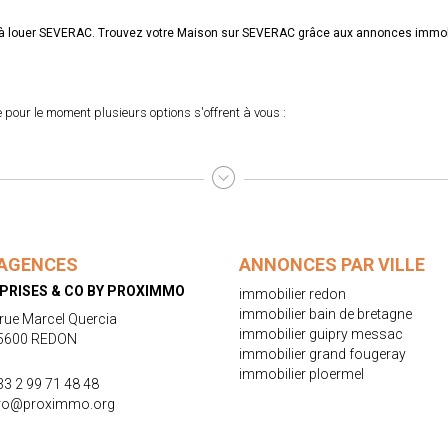
on à louer SEVERAC. Trouvez votre Maison sur SEVERAC grâce aux annonces imm
pour le moment plusieurs options s'offrent à vous :
AGENCES
ANNONCES PAR VILLE
PRISES & CO BY PROXIMMO
immobilier redon
immobilier bain de bretagne
 rue Marcel Quercia
immobilier guipry messac
5600 REDON
immobilier grand fougeray
immobilier ploermel
33 2 99 71 48 48
ro@proximmo.org