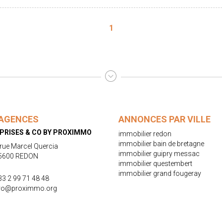
vendeur et acquéreur. Honoraire
102990€ "Les informations sur le
sur le site www.georisques.gouv.f
1
AGENCES
ANNONCES PAR VILLE
PRISES & CO BY PROXIMMO
immobilier redon
immobilier bain de bretagne
 rue Marcel Quercia
immobilier guipry messac
5600 REDON
immobilier questembert
immobilier grand fougeray
33 2 99 71 48 48
ro@proximmo.org