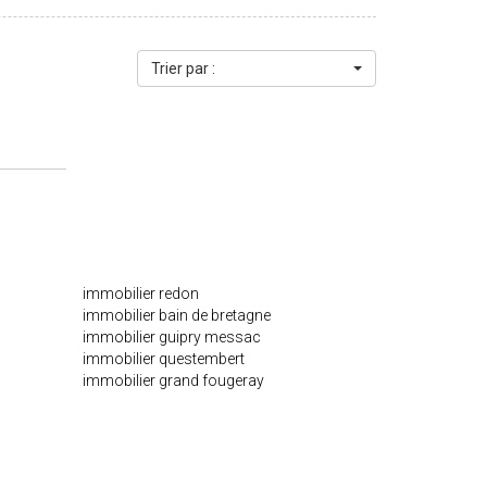
s acquéreur 4.5% TTC calculés sur un prix de vente de
s risques auxquels ce bien est exposé sont disponibles
r"
Trier par :
immobilier redon
immobilier bain de bretagne
immobilier guipry messac
immobilier questembert
immobilier grand fougeray