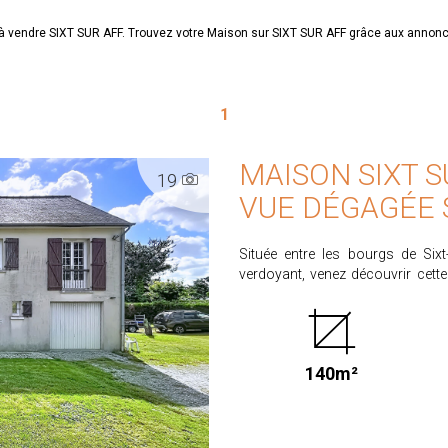
n à vendre SIXT SUR AFF. Trouvez votre Maison sur SIXT SUR AFF grâce aux ann
1
MAISON SIXT S
19
VUE DÉGAGÉE
Située entre les bourgs de Six
verdoyant, venez découvrir cett
deux logements indépendants su
hall d'entrée qui dessert au rez-d
électrique), un WC, une salle d
électrique). Depuis le hall d'entré
140m²
salle à manger, un séjour, une s
échelle escamotable permet de 
immédiats, vue largement déga
aucun vis-à-vis. - Terrain d'env