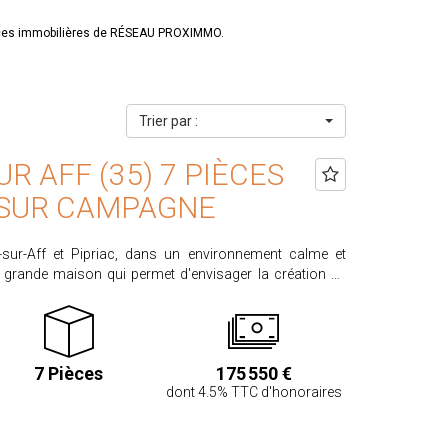
onces immobilières de RÉSEAU PROXIMMO.
Trier par :
UR AFF (35) 7 PIÈCES
 SUR CAMPAGNE
t-sur-Aff et Pipriac, dans un environnement calme et
e grande maison qui permet d'envisager la création de
r chaque niveau (rdc et étage). Elle se compose d'un
e-chaussée : une cuisine, un cellier chaufferie (chaudière
'eau, deux chambres, un débarras, et le garage (porte
e, un escalier conduit à l'étage et dessert une cuisine avec
7 Pièces
175 550 €
alle de bains, un WC, un bureau et trois chambres. Une
dont 4.5% TTC d'honoraires
rejoindre les combles (dalle béton) Pas de voisins
gée sur la campagne environnante. - Calme assuré,
iron 1500 m². - Pas d'amiante. - Chauffage par plancher