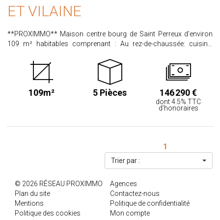
ET VILAINE
**PROXIMMO** Maison centre bourg de Saint Perreux d'environ
109 m² habitables comprenant : Au rez-de-chaussée: cuisine,
salon, buanderie, WC et cellier. A l'étage: 3 chambres et une salle de
bain. Le tout sur un terrain arborée et clos d'environ 1181 m²
Classe Energie E / classe climat B PRIX HAI : 149 425€ dont 4.5%
d'honoraires à la charge de l'acquéreur. Les informations sur les
109m²
5 Pièces
146 290 €
risques auxquels ce bien est exposé sont disponibles sur le site
dont 4.5% TTC
www.georisques.gouv.fr
d'honoraires
1
Trier par :
© 2026 RÉSEAU PROXIMMO
Agences
Plan du site
Contactez-nous
Mentions
Politique de confidentialité
Politique des cookies
Mon compte